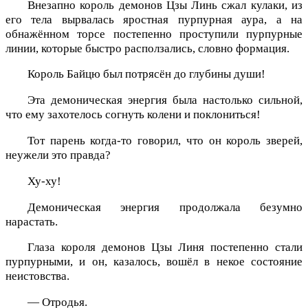
Внезапно король демонов Цзы Линь сжал кулаки, из
его тела вырвалась яростная пурпурная аура, а на
обнажённом торсе постепенно проступили пурпурные
линии, которые быстро расползались, словно формация.
Король Байцю был потрясён до глубины души!
Эта демоническая энергия была настолько сильной,
что ему захотелось согнуть колени и поклониться!
Тот парень когда-то говорил, что он король зверей,
неужели это правда?
Ху-ху!
Демоническая энергия продолжала безумно
нарастать.
Глаза короля демонов Цзы Линя постепенно стали
пурпурными, и он, казалось, вошёл в некое состояние
неистовства.
— Отродья.