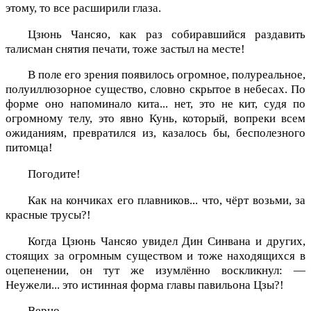
этому, то все расширили глаза.
Цзюнь Чансяо, как раз собиравшийся раздавить
талисман снятия печати, тоже застыл на месте!
В поле его зрения появилось огромное, полуреальное,
полуиллюзорное существо, словно скрытое в небесах. По
форме оно напоминало кита... нет, это не кит, судя по
огромному телу, это явно Кунь, который, вопреки всем
ожиданиям, превратился из, казалось бы, бесполезного
питомца!
Погодите!
Как на кончиках его плавников... что, чёрт возьми, за
красные трусы?!
Когда Цзюнь Чансяо увидел Дин Синвана и других,
стоящих за огромным существом и тоже находящихся в
оцепенении, он тут же изумлённо воскликнул: —
Неужели... это истинная форма главы павильона Цзы?!
Верно.