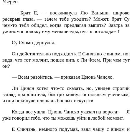
Уверен.
— Брат Е, — воскликнула Лю Ваньши, широко
раскрыв глаза, — зачем тебе уходить? Может, брат Су
чем-то тебя обидел, когда предлагал выпить? Завтра за
ужином я положу ему меньше еды, пусть поголодает!
Су Сяомо дернулся.
Он действительно подходил к Е Синчэню с вином, но,
видя, что тот молчит, пошел пить с Ли Фэем. При чем тут
он?
— Всем разойтись, — приказал Цзюнь Чансяо.
Ли Цинян хотел что-то сказать, но, увидев строгий
взгляд прародителя, быстро кивнул остальным ученикам,
и они покинули площадь боевых искусств.
Когда все ушли, Цзюнь Чансяо указал на ворота: — Я
уже говорил тебе, что ты можешь уйти в любой момент.
Е Синчэнь, немного подумав, взял чашу с вином и