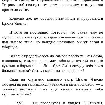
Тигров, чтобы воздать им должное за славу, которую они
принесли секте.
Конечно же, не обошли вниманием и прародителя
Цзюнь Чансяо.
И хотя он постоянно повторял, что ранен, ему не
удалось устоять перед напором учеников. В итоге он пил
чай вместо вина, но каждые несколько минут бегал в
уборную.
Веселье продолжалось до самого рассвета. Су Сяомо,
напившись, валялся на земле, обнимая пустой винный
кувшин, и бормотал: — Ли… брат Ли, почему у тебя такая
большая голова? Ска… скажи, ты что, перепил?..
Сидя на ступенях главного зала, Цзюнь Чансяо
смотрел на развалившихся учеников и качал головой: — С
такой-то выпивкой они еще смеют называть себя
культиваторами?
— Хм? — Он повернулся и увидел Е Синчэня,