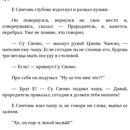
Е Синчэнь глубоко вздохнул и разжал кулаки.
Он повернулся, вернулся на свое место и,
отвернувшись, сказал: — Прародитель, я, кажется,
перебрал. Уже не помню, что говорил.
— Су Сяомо, — махнул рукой Цзюнь Чансяо, —
наполни ему чашу. Если сегодня ты не споишь его, будешь
три месяца мыть посуду в столовой.
— Есть! — крикнул Су Сяомо.
Про себя он подумал: "Ну за что мне это?!"
— Брат Е! — Су Сяомо поднял чашу, — Давай,
прародитель приказал, сегодня я должен тебя напоить!
Е Синчэнь взял чашу и, не говоря ни слова, выпил ее
залпом.
"Хе, он еще и лихой малый!"