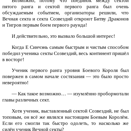
Возможно, потому что поединок между сектой
пятого ранга и сектой первого ранга был очень
обсуждаемым событием, организаторы решили, что
Вечная секта и секта Созвездий откроют Битву Драконов
и Тигров первым боем первого раунда!
И действительно, это вызвало большой интерес!
Когда Е Синчэнь самым быстрым и чистым способом
победил ученика секты Созвездий, весь континент пришёл
в восторг!
Ученик первого ранга уровня Боевого Короля был
повержен в самом начале состязания — это было просто
невероятно!
— Как такое возможно… — изумлённо пробормотали
главы различных сект.
Хотя ученик, выставленный сектой Созвездий, не был
топовым, он всё же являлся настоящим Боевым Королём.
Если его смогли так быстро одолеть, то насколько же
силён ученик Вечной секты?