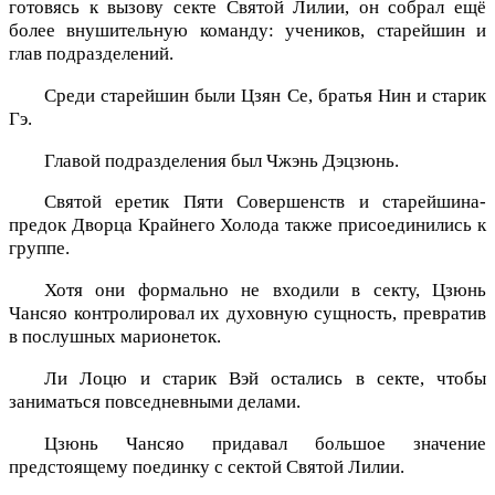
готовясь к вызову секте Святой Лилии, он собрал ещё
более внушительную команду: учеников, старейшин и
глав подразделений.
Среди старейшин были Цзян Се, братья Нин и старик
Гэ.
Главой подразделения был Чжэнь Дэцзюнь.
Святой еретик Пяти Совершенств и старейшина-
предок Дворца Крайнего Холода также присоединились к
группе.
Хотя они формально не входили в секту, Цзюнь
Чансяо контролировал их духовную сущность, превратив
в послушных марионеток.
Ли Лоцю и старик Вэй остались в секте, чтобы
заниматься повседневными делами.
Цзюнь Чансяо придавал большое значение
предстоящему поединку с сектой Святой Лилии.