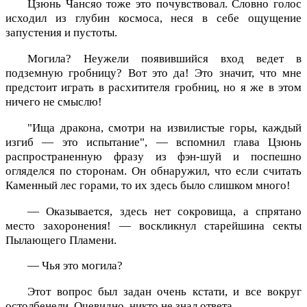
Цзюнь Чансяо тоже это почувствовал. Словно голос
исходил из глубин космоса, неся в себе ощущение
запустения и пустоты.
Могила? Неужели появившийся вход ведет в
подземную гробницу? Вот это да! Это значит, что мне
предстоит играть в расхитителя гробниц, но я же в этом
ничего не смыслю!
"Ища дракона, смотри на извилистые горы, каждый
изгиб — это испытание", — вспомнил глава Цзюнь
распространенную фразу из фэн-шуй и поспешно
огляделся по сторонам. Он обнаружил, что если считать
Каменный лес горами, то их здесь было слишком много!
— Оказывается, здесь нет сокровища, а спрятано
место захоронения! — воскликнул старейшина секты
Пылающего Пламени.
— Чья это могила?
Этот вопрос был задан очень кстати, и все вокруг
остолбенели. Очевидно, никто не знал ответа.