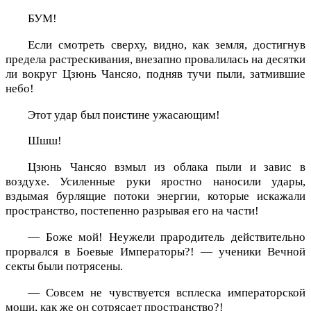
БУМ!
Если смотреть сверху, видно, как земля, достигнув
предела растрескивания, внезапно провалилась на десятки
ли вокруг Цзюнь Чансяо, подняв тучи пыли, затмившие
небо!
Этот удар был поистине ужасающим!
Шшш!
Цзюнь Чансяо взмыл из облака пыли и завис в
воздухе. Усиленные руки яростно наносили удары,
вздымая бурлящие потоки энергии, которые искажали
пространство, постепенно разрывая его на части!
— Боже мой! Неужели прародитель действительно
прорвался в Боевые Императоры?! — ученики Вечной
секты были потрясены.
— Совсем не чувствуется всплеска императорской
мощи, как же он сотрясает пространство?!