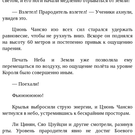
светом, и его ноги начали медленно отрываться от земли!
— Взлетел! Прародитель взлетел! — Ученики ахнули,
увидев это.
Цзюнь Чансяо изо всех сил старался удержать
равновесие, чтобы не рухнуть вниз. Вскоре он поднялся
на высоту 60 метров и постепенно привык к ощущению
парения.
Печать Неба и Земли уже позволяла ему
перемещаться по воздуху, но ощущение полёта на уровне
Короля было совершенно иным.
— Поехали!
Фьюююююю!
Крылья выбросили струю энергии, и Цзюнь Чансяо
метнулся в небо, устремившись к бескрайним просторам.
Ли Цинян, Сяо Цзуйцзи и другие смотрели, разинув
рты. Уровень прародителя явно не достиг Боевого