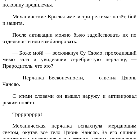
половину предплечья.
Механические Крылья имели три режима: полёт, бой
и защита.
После активации можно было задействовать их по
отдельности или комбинировать.
— Боже мой! — воскликнул Су Сяомо, проходивший
мимо зала и увидевший серебристую перчатку, —
Прародитель, что это?
— Перчатка Бесконечности, — ответил Цзюнь
Чансяо.
С этими словами он вышел наружу и активировал
режим полёта.
Тррррррррр!
Механическая перчатка вспыхнула мерцающим
светом, окутав всё тело Цзюнь Чансяо. За его спиной
проступили ослепительные световые узоры, постепенно