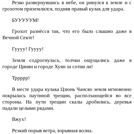
Резко развернувшись в небе, он ринулся к земле и с
грохотом приземлился, подняв правый кулак для удара.
БУУУУУМ!
Грохот разнёсся так, что его было слышно даже в
Вечной Секте!
Гуууу! Гуууу!
Земля содрогнулась, толчки ощущались даже в
городе Цинян и городе Хуян за сотни ли!
Тррррр!
В месте удара кулака Цзюнь Чансяо земля мгновенно
покрылась паутиной трещин, расползающейся во все
стороны. На пути трещин скалы дробились, деревья
падали целыми рядами.
Вжух!
Резкий порыв ветра, взрывная волна.