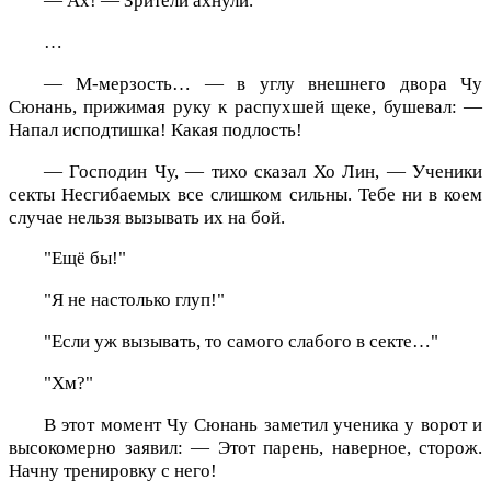
— Ах! — Зрители ахнули.
…
— М-мерзость… — в углу внешнего двора Чу
Сюнань, прижимая руку к распухшей щеке, бушевал: —
Напал исподтишка! Какая подлость!
— Господин Чу, — тихо сказал Хо Лин, — Ученики
секты Несгибаемых все слишком сильны. Тебе ни в коем
случае нельзя вызывать их на бой.
"Ещё бы!"
"Я не настолько глуп!"
"Если уж вызывать, то самого слабого в секте…"
"Хм?"
В этот момент Чу Сюнань заметил ученика у ворот и
высокомерно заявил: — Этот парень, наверное, сторож.
Начну тренировку с него!