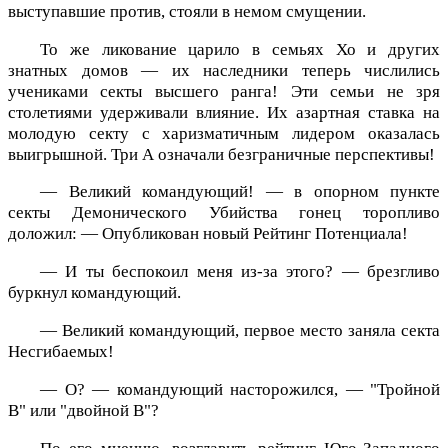
выступавшие против, стояли в немом смущении.
То же ликование царило в семьях Хо и других
знатных домов — их наследники теперь числились
учениками секты высшего ранга! Эти семьи не зря
столетиями удерживали влияние. Их азартная ставка на
молодую секту с харизматичным лидером оказалась
выигрышной. Три А означали безграничные перспективы!
— Великий командующий! — в опорном пункте
секты Демонического Убийства гонец торопливо
доложил: — Опубликован новый Рейтинг Потенциала!
— И ты беспокоил меня из-за этого? — брезгливо
буркнул командующий.
— Великий командующий, первое место заняла секта
Несгибаемых!
— О? — командующий насторожился, — "Тройной
B" или "двойной B"?