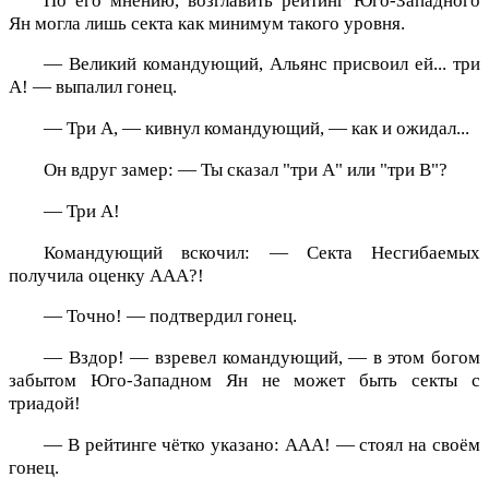
По его мнению, возглавить рейтинг Юго-Западного
Ян могла лишь секта как минимум такого уровня.
— Великий командующий, Альянс присвоил ей... три
А! — выпалил гонец.
— Три А, — кивнул командующий, — как и ожидал...
Он вдруг замер: — Ты сказал "три А" или "три В"?
— Три А!
Командующий вскочил: — Секта Несгибаемых
получила оценку ААА?!
— Точно! — подтвердил гонец.
— Вздор! — взревел командующий, — в этом богом
забытом Юго-Западном Ян не может быть секты с
триадой!
— В рейтинге чётко указано: ААА! — стоял на своём
гонец.