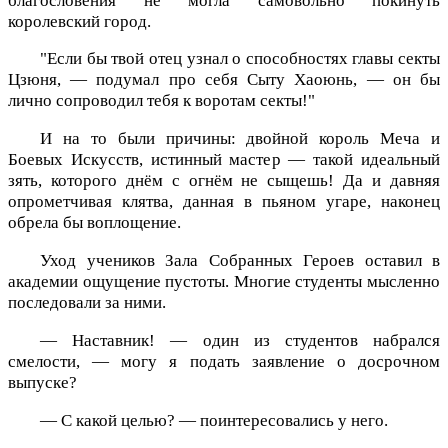
благословения не могла самовольно покинуть
королевский город.
"Если бы твой отец узнал о способностях главы секты
Цзюня, — подумал про себя Сыту Хаоюнь, — он бы
лично сопроводил тебя к воротам секты!"
И на то были причины: двойной король Меча и
Боевых Искусств, истинный мастер — такой идеальный
зять, которого днём с огнём не сыщешь! Да и давняя
опрометчивая клятва, данная в пьяном угаре, наконец
обрела бы воплощение.
Уход учеников Зала Собранных Героев оставил в
академии ощущение пустоты. Многие студенты мысленно
последовали за ними.
— Наставник! — один из студентов набрался
смелости, — могу я подать заявление о досрочном
выпуске?
— С какой целью? — поинтересовались у него.