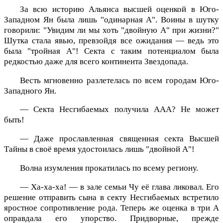
За всю историю Альянса высшей оценкой в Юго-
Западном Ян была лишь "одинарная А". Воины в шутку
говорили: "Увидим ли мы хоть "двойную А" при жизни?"
Шутка стала явью, превзойдя все ожидания — ведь это
была "тройная А"! Секта с таким потенциалом была
редкостью даже для всего континента Звездопада.
Весть мгновенно разлетелась по всем городам Юго-
Западного Ян.
— Секта Несгибаемых получила ААА? Не может
быть!
— Даже прославленная священная секта Высшей
Тайны в своё время удостоилась лишь "двойной А"!
Волна изумления прокатилась по всему региону.
— Ха-ха-ха! — в зале семьи Чу её глава ликовал. Его
решение отправить сына в секту Несгибаемых встретило
яростное сопротивление рода. Теперь же оценка в три А
оправдала его упорство. Придворные, прежде