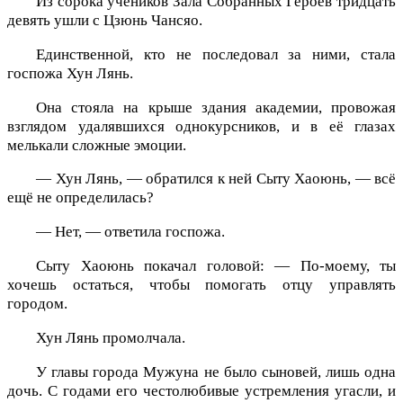
Из сорока учеников Зала Собранных Героев тридцать
девять ушли с Цзюнь Чансяо.
Единственной, кто не последовал за ними, стала
госпожа Хун Лянь.
Она стояла на крыше здания академии, провожая
взглядом удалявшихся однокурсников, и в её глазах
мелькали сложные эмоции.
— Хун Лянь, — обратился к ней Сыту Хаоюнь, — всё
ещё не определилась?
— Нет, — ответила госпожа.
Сыту Хаоюнь покачал головой: — По-моему, ты
хочешь остаться, чтобы помогать отцу управлять
городом.
Хун Лянь промолчала.
У главы города Мужуна не было сыновей, лишь одна
дочь. С годами его честолюбивые устремления угасли, и