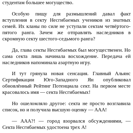
студентам большее могущество.
Особую пищу для размышлений давал факт
вступления в секту Несгибаемых учеников из знатных
семей. Их кланы по силе не уступали сектам четвёртого-
пятого ранга. Зачем же отправлять наследников в
скромную секту шестого-седьмого ранга?
Да, глава секты Несгибаемых был могущественен. Но
сама секта лишь начинала восхождение. Передача ей
наследников напоминала азартную игру.
И тут грянула новая сенсация. Главный Альянс
Сертификации Юго-Западного Ян опубликовал
обновлённый Рейтинг Потенциала сект. На первом месте
красовалось имя — секта Несгибаемых!
Но ошеломляло другое: секта не просто возглавила
список, но и получила высшую оценку — ААА!
— ААА?! — город взорвался обсуждениями, —
Секта Несгибаемых удостоена трех А!