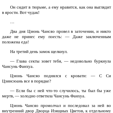
Он сидит в тюрьме, а ему нравится, как она выглядит
в ярости. Вот чудак!
…
Два дня Цзюнь Чансяо провел в заточении, и никто
даже не принес ему поесть: — Даже заключенным
положена еда!
На третий день замок щелкнул.
— Глава секты зовет тебя, — недовольно буркнула
Чансунь Фанхуа.
Цзюнь Чансяо поднялся с кровати: — С Си
Цзинсюань все в порядке?
— Если бы с ней что-то случилось, ты был бы уже
мертв, — холодно ответила Чансунь Фанхуа.
Цзюнь Чансяо промолчал и последовал за ней во
внутренний двор Дворца Изящных Цветов, к отдельному