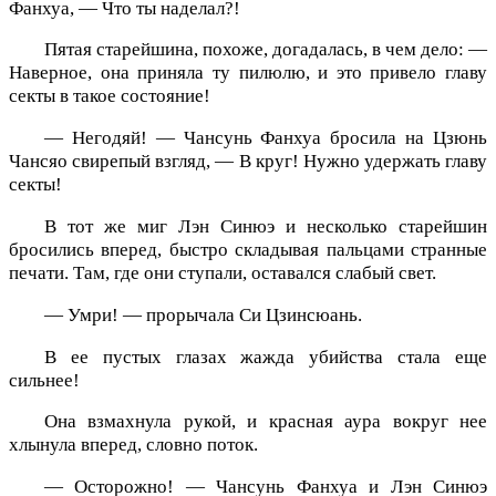
Фанхуа, — Что ты наделал?!
Пятая старейшина, похоже, догадалась, в чем дело: —
Наверное, она приняла ту пилюлю, и это привело главу
секты в такое состояние!
— Негодяй! — Чансунь Фанхуа бросила на Цзюнь
Чансяо свирепый взгляд, — В круг! Нужно удержать главу
секты!
В тот же миг Лэн Синюэ и несколько старейшин
бросились вперед, быстро складывая пальцами странные
печати. Там, где они ступали, оставался слабый свет.
— Умри! — прорычала Си Цзинсюань.
В ее пустых глазах жажда убийства стала еще
сильнее!
Она взмахнула рукой, и красная аура вокруг нее
хлынула вперед, словно поток.
— Осторожно! — Чансунь Фанхуа и Лэн Синюэ