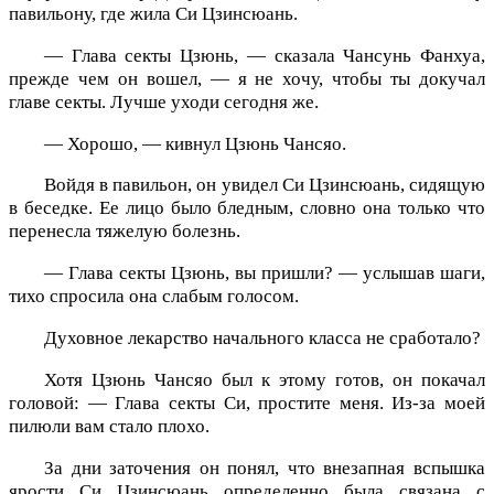
павильону, где жила Си Цзинсюань.
— Глава секты Цзюнь, — сказала Чансунь Фанхуа,
прежде чем он вошел, — я не хочу, чтобы ты докучал
главе секты. Лучше уходи сегодня же.
— Хорошо, — кивнул Цзюнь Чансяо.
Войдя в павильон, он увидел Си Цзинсюань, сидящую
в беседке. Ее лицо было бледным, словно она только что
перенесла тяжелую болезнь.
— Глава секты Цзюнь, вы пришли? — услышав шаги,
тихо спросила она слабым голосом.
Духовное лекарство начального класса не сработало?
Хотя Цзюнь Чансяо был к этому готов, он покачал
головой: — Глава секты Си, простите меня. Из-за моей
пилюли вам стало плохо.
За дни заточения он понял, что внезапная вспышка
ярости Си Цзинсюань определенно была связана с