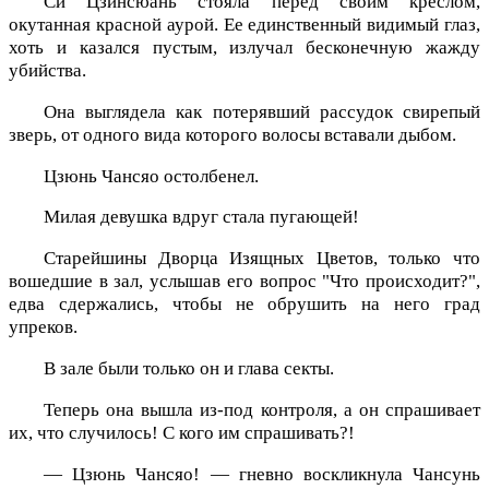
Си Цзинсюань стояла перед своим креслом,
окутанная красной аурой. Ее единственный видимый глаз,
хоть и казался пустым, излучал бесконечную жажду
убийства.
Она выглядела как потерявший рассудок свирепый
зверь, от одного вида которого волосы вставали дыбом.
Цзюнь Чансяо остолбенел.
Милая девушка вдруг стала пугающей!
Старейшины Дворца Изящных Цветов, только что
вошедшие в зал, услышав его вопрос "Что происходит?",
едва сдержались, чтобы не обрушить на него град
упреков.
В зале были только он и глава секты.
Теперь она вышла из-под контроля, а он спрашивает
их, что случилось! С кого им спрашивать?!
— Цзюнь Чансяо! — гневно воскликнула Чансунь