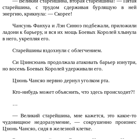
— Великий старейшина, вторая старейшина! — Пятая
старейшина, с трудом сдерживая бурлящую в ней
энергию, крикнула: — Скорее!
Чансунь Фанхуа и Лэн Синюэ подбежали, приложили
ладони к барьеру, и вся их мощь Боевых Королей хлынула
в него, укрепляя его.
Старейшины вздохнули с облегчением.
Си Цзинсюань продолжала атаковать барьер изнутри,
но восемь Боевых Королей удерживали его.
Цзюнь Чансяо нервно дернул уголком рта.
Кто-нибудь может объяснить, что здесь происходит?!
…
— Великий старейшина, мне кажется, это какое-то
чудовищное недоразумение, — сокрушенно произнес
Цзюнь Чансяо, сидя в железной клетке.