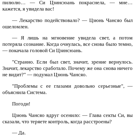
пилюлю… — Си Цзинсюань покраснела, — мне…
кажется, я увидела вас!
— Лекарство подействовало? — Цзюнь Чансяо был
ошеломлен.
— Я лишь на мгновение увидела свет, а потом
потеряла сознание. Когда очнулась, все снова было темно,
— покачала головой Си Цзинсюань.
"Странно. Если был свет, значит, зрение вернулось.
Значит, лекарство сработало. Почему же она снова ничего
не видит?" — подумал Цзюнь Чансяо.
"Проблемы с ее глазами довольно серьезные", —
объяснила Система.
Погоди!
Цзюнь Чансяо вдруг осенило: — Глава секты Си, вы
сказали, что теряете контроль, когда расстроены?
— Да.