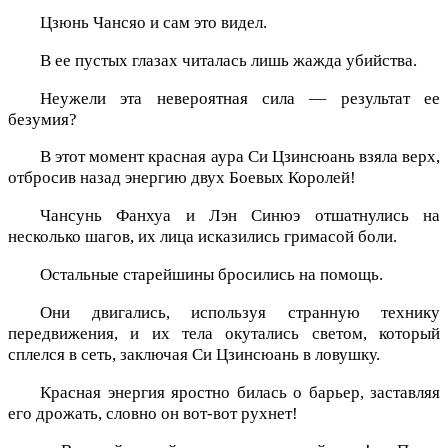
Цзюнь Чансяо и сам это видел.
В ее пустых глазах читалась лишь жажда убийства.
Неужели эта невероятная сила — результат ее
безумия?
В этот момент красная аура Си Цзинсюань взяла верх,
отбросив назад энергию двух Боевых Королей!
Чансунь Фанхуа и Лэн Синюэ отшатнулись на
несколько шагов, их лица исказились гримасой боли.
Остальные старейшины бросились на помощь.
Они двигались, используя странную технику
передвижения, и их тела окутались светом, который
сплелся в сеть, заключая Си Цзинсюань в ловушку.
Красная энергия яростно билась о барьер, заставляя
его дрожать, словно он вот-вот рухнет!