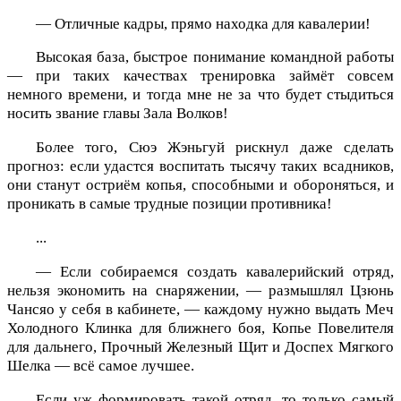
— Отличные кадры, прямо находка для кавалерии!
Высокая база, быстрое понимание командной работы
— при таких качествах тренировка займёт совсем
немного времени, и тогда мне не за что будет стыдиться
носить звание главы Зала Волков!
Более того, Сюэ Жэньгуй рискнул даже сделать
прогноз: если удастся воспитать тысячу таких всадников,
они станут остриём копья, способными и обороняться, и
проникать в самые трудные позиции противника!
...
— Если собираемся создать кавалерийский отряд,
нельзя экономить на снаряжении, — размышлял Цзюнь
Чансяо у себя в кабинете, — каждому нужно выдать Меч
Холодного Клинка для ближнего боя, Копье Повелителя
для дальнего, Прочный Железный Щит и Доспех Мягкого
Шелка — всё самое лучшее.
Если уж формировать такой отряд, то только самый