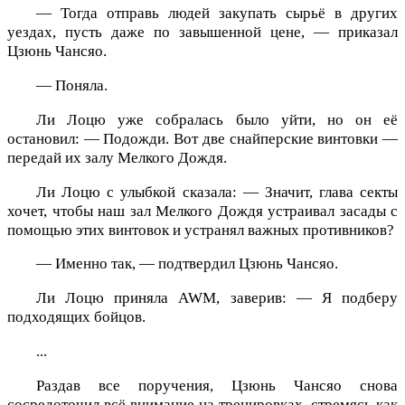
— Тогда отправь людей закупать сырьё в других
уездах, пусть даже по завышенной цене, — приказал
Цзюнь Чансяо.
— Поняла.
Ли Лоцю уже собралась было уйти, но он её
остановил: — Подожди. Вот две снайперские винтовки —
передай их залу Мелкого Дождя.
Ли Лоцю с улыбкой сказала: — Значит, глава секты
хочет, чтобы наш зал Мелкого Дождя устраивал засады с
помощью этих винтовок и устранял важных противников?
— Именно так, — подтвердил Цзюнь Чансяо.
Ли Лоцю приняла AWM, заверив: — Я подберу
подходящих бойцов.
...
Раздав все поручения, Цзюнь Чансяо снова
сосредоточил всё внимание на тренировках, стремясь как