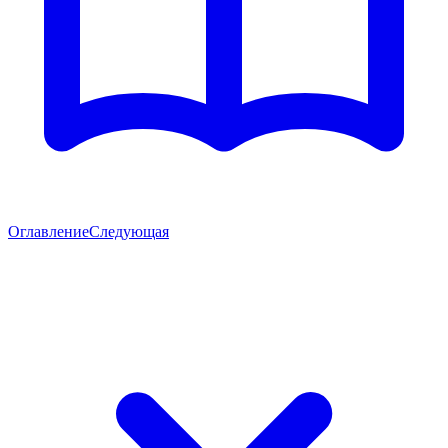
Оглавление
Следующая