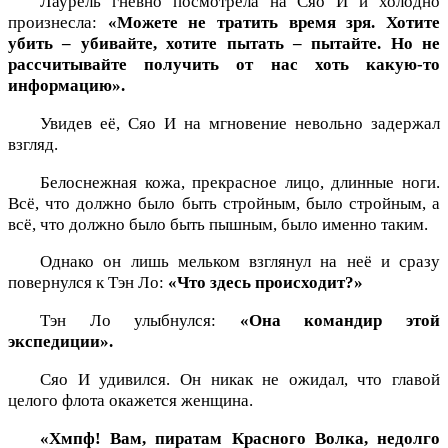
Лаурель гневно посмотрела на Сяо И и холодно
произнесла:
«Можете не тратить время зря. Хотите
убить – убивайте, хотите пытать – пытайте. Но не
рассчитывайте получить от нас хоть какую-то
информацию».
Увидев её, Сяо И на мгновение невольно задержал
взгляд.
Белоснежная кожа, прекрасное лицо, длинные ноги.
Всё, что должно было быть стройным, было стройным, а
всё, что должно было быть пышным, было именно таким.
Однако он лишь мельком взглянул на неё и сразу
повернулся к Тэн Ло:
«Что здесь происходит?»
Тэн Ло улыбнулся:
«Она командир этой
экспедиции».
Сяо И удивился. Он никак не ожидал, что главой
целого флота окажется женщина.
«Хмпф! Вам, пиратам Красного Волка, недолго