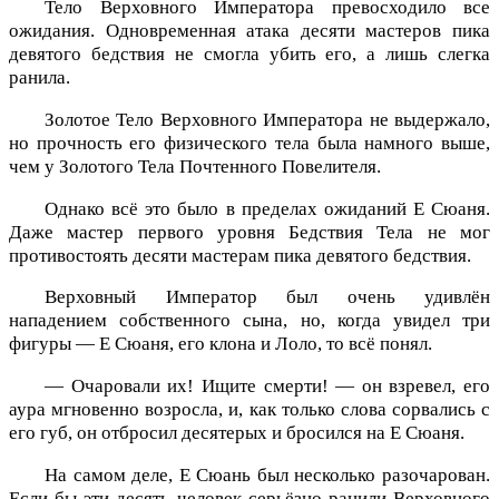
Тело Верховного Императора превосходило все
ожидания. Одновременная атака десяти мастеров пика
девятого бедствия не смогла убить его, а лишь слегка
ранила.
Золотое Тело Верховного Императора не выдержало,
но прочность его физического тела была намного выше,
чем у Золотого Тела Почтенного Повелителя.
Однако всё это было в пределах ожиданий Е Сюаня.
Даже мастер первого уровня Бедствия Тела не мог
противостоять десяти мастерам пика девятого бедствия.
Верховный Император был очень удивлён
нападением собственного сына, но, когда увидел три
фигуры — Е Сюаня, его клона и Лоло, то всё понял.
— Очаровали их! Ищите смерти! — он взревел, его
аура мгновенно возросла, и, как только слова сорвались с
его губ, он отбросил десятерых и бросился на Е Сюаня.
На самом деле, Е Сюань был несколько разочарован.
Если бы эти десять человек серьёзно ранили Верховного