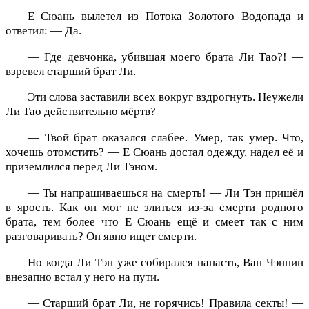
Е Сюань вылетел из Потока Золотого Водопада и
ответил: — Да.
— Где девчонка, убившая моего брата Ли Тао?! —
взревел старший брат Ли.
Эти слова заставили всех вокруг вздрогнуть. Неужели
Ли Тао действительно мёртв?
— Твой брат оказался слабее. Умер, так умер. Что,
хочешь отомстить? — Е Сюань достал одежду, надел её и
приземлился перед Ли Тэном.
— Ты напрашиваешься на смерть! — Ли Тэн пришёл
в ярость. Как он мог не злиться из-за смерти родного
брата, тем более что Е Сюань ещё и смеет так с ним
разговаривать? Он явно ищет смерти.
Но когда Ли Тэн уже собирался напасть, Ван Чэнпин
внезапно встал у него на пути.
— Старший брат Ли, не горячись! Правила секты! —