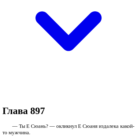
Глава 897
— Ты Е Сюань? — окликнул Е Сюаня издалека какой-
то мужчина.