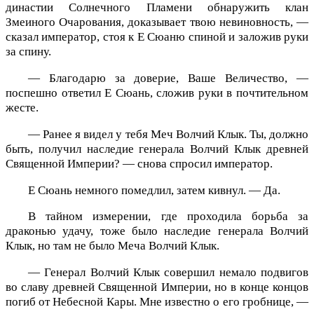
династии Солнечного Пламени обнаружить клан
Змеиного Очарования, доказывает твою невиновность, —
сказал император, стоя к Е Сюаню спиной и заложив руки
за спину.
— Благодарю за доверие, Ваше Величество, —
поспешно ответил Е Сюань, сложив руки в почтительном
жесте.
— Ранее я видел у тебя Меч Волчий Клык. Ты, должно
быть, получил наследие генерала Волчий Клык древней
Священной Империи? — снова спросил император.
Е Сюань немного помедлил, затем кивнул. — Да.
В тайном измерении, где проходила борьба за
драконью удачу, тоже было наследие генерала Волчий
Клык, но там не было Меча Волчий Клык.
— Генерал Волчий Клык совершил немало подвигов
во славу древней Священной Империи, но в конце концов
погиб от Небесной Кары. Мне известно о его гробнице, —