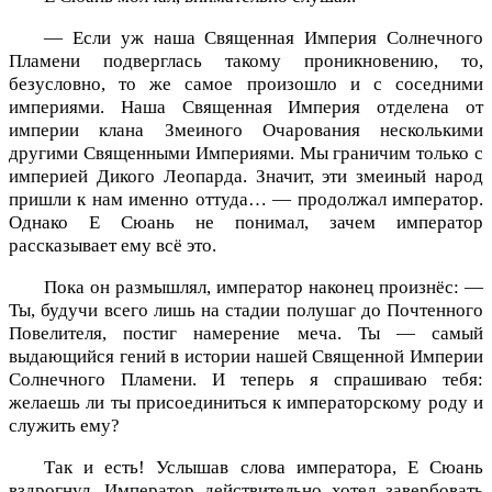
— Если уж наша Священная Империя Солнечного
Пламени подверглась такому проникновению, то,
безусловно, то же самое произошло и с соседними
империями. Наша Священная Империя отделена от
империи клана Змеиного Очарования несколькими
другими Священными Империями. Мы граничим только с
империей Дикого Леопарда. Значит, эти змеиный народ
пришли к нам именно оттуда… — продолжал император.
Однако Е Сюань не понимал, зачем император
рассказывает ему всё это.
Пока он размышлял, император наконец произнёс: —
Ты, будучи всего лишь на стадии полушаг до Почтенного
Повелителя, постиг намерение меча. Ты — самый
выдающийся гений в истории нашей Священной Империи
Солнечного Пламени. И теперь я спрашиваю тебя:
желаешь ли ты присоединиться к императорскому роду и
служить ему?
Так и есть! Услышав слова императора, Е Сюань
вздрогнул. Император действительно хотел завербовать