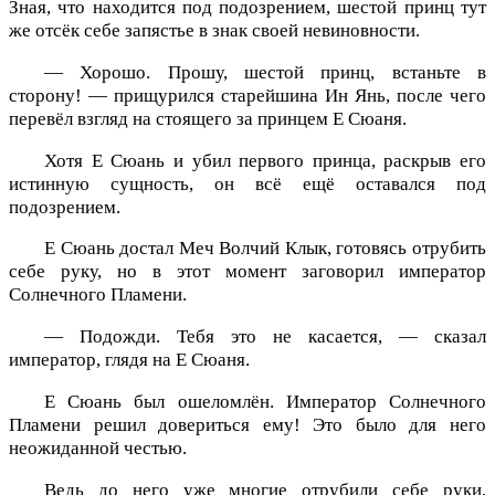
Зная, что находится под подозрением, шестой принц тут
же отсёк себе запястье в знак своей невиновности.
— Хорошо. Прошу, шестой принц, встаньте в
сторону! — прищурился старейшина Ин Янь, после чего
перевёл взгляд на стоящего за принцем Е Сюаня.
Хотя Е Сюань и убил первого принца, раскрыв его
истинную сущность, он всё ещё оставался под
подозрением.
Е Сюань достал Меч Волчий Клык, готовясь отрубить
себе руку, но в этот момент заговорил император
Солнечного Пламени.
— Подожди. Тебя это не касается, — сказал
император, глядя на Е Сюаня.
Е Сюань был ошеломлён. Император Солнечного
Пламени решил довериться ему! Это было для него
неожиданной честью.
Ведь до него уже многие отрубили себе руки,