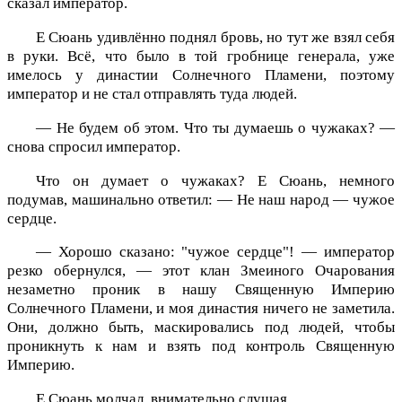
сказал император.
Е Сюань удивлённо поднял бровь, но тут же взял себя
в руки. Всё, что было в той гробнице генерала, уже
имелось у династии Солнечного Пламени, поэтому
император и не стал отправлять туда людей.
— Не будем об этом. Что ты думаешь о чужаках? —
снова спросил император.
Что он думает о чужаках? Е Сюань, немного
подумав, машинально ответил: — Не наш народ — чужое
сердце.
— Хорошо сказано: "чужое сердце"! — император
резко обернулся, — этот клан Змеиного Очарования
незаметно проник в нашу Священную Империю
Солнечного Пламени, и моя династия ничего не заметила.
Они, должно быть, маскировались под людей, чтобы
проникнуть к нам и взять под контроль Священную
Империю.
Е Сюань молчал, внимательно слушая.