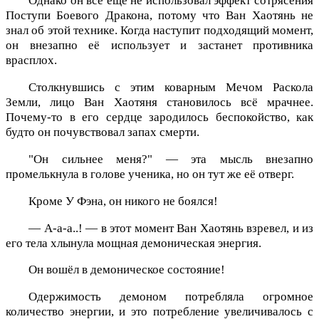
Однако он всё ещё не использовал эффект сотрясения
Поступи Боевого Дракона, потому что Ван Хаотянь не
знал об этой технике. Когда наступит подходящий момент,
он внезапно её использует и застанет противника
врасплох.
Столкнувшись с этим коварным Мечом Раскола
Земли, лицо Ван Хаотяня становилось всё мрачнее.
Почему-то в его сердце зародилось беспокойство, как
будто он почувствовал запах смерти.
"Он сильнее меня?" — эта мысль внезапно
промелькнула в голове ученика, но он тут же её отверг.
Кроме У Фэна, он никого не боялся!
— А-а-а..! — в этот момент Ван Хаотянь взревел, и из
его тела хлынула мощная демоническая энергия.
Он вошёл в демоническое состояние!
Одержимость демоном потребляла огромное
количество энергии, и это потребление увеличивалось с