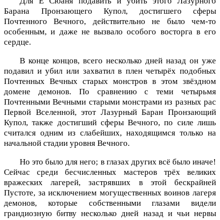
Для Е Сюаня подавить и убить этого Лазурного
Барана Пронзающего Купол, достигшего сферы
Почтенного Вечного, действительно не было чем-то
особенным, и даже не вызвало особого восторга в его
сердце.
В конце концов, всего несколько дней назад он уже
подавил и убил или захватил в плен четырёх подобных
Почтенных Вечных старых монстров в этом звёздном
домене демонов. По сравнению с теми четырьмя
Почтенными Вечными старыми монстрами из разных рас
Первой Вселенной, этот Лазурный Баран Пронзающий
Купол, также достигший сферы Вечного, по силе лишь
считался одним из слабейших, находящимся только на
начальной стадии уровня Вечного.
Но это было для него; в глазах других всё было иначе!
Сейчас среди бесчисленных мастеров трёх великих
вражеских лагерей, застрявших в этой бескрайней
Пустоте, за исключением могущественных воинов лагеря
демонов, которые собственными глазами видели
грандиозную битву несколько дней назад и чьи нервы