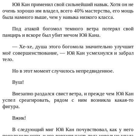
Юй Кан применил свой сильнейший навык. Хотя он не
очень хорошо им владел, всего 40% мастерства, его мощь
была намного выше, чем у навыка низкого класса.
Под атакой богомол темного ветра потерял свой
панцирь и вскоре был убит мечом Юй Кана.
— Хе-хе, душа этого богомола значительно улучшит
моё совершенствование, — Юй Кан усмехнулся и забрал
тело.
Но в этот момент случилось непредвиденное.
Вуш!
Внезапно раздался свист ветра, и прежде чем Юй Кан
успел среагировать, рядом с ним возникла какая-то
фигура.
Вжик!
В следующий миг Юй Кан почувствовал, как у него
похолодели ноги, и его верхняя часть тела невольно упала