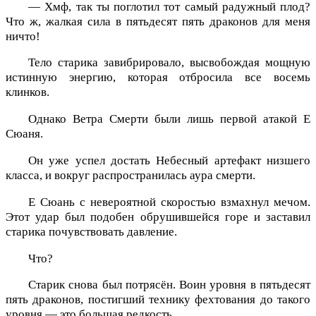
— Хмф, так ты поглотил тот самый радужный плод?
Что ж, жалкая сила в пятьдесят пять драконов для меня
ничто!
Тело старика завибрировало, высвобождая мощную
истинную энергию, которая отбросила все восемь
клинков.
Однако Ветра Смерти были лишь первой атакой Е
Сюаня.
Он уже успел достать Небесный артефакт низшего
класса, и вокруг распространилась аура смерти.
Е Сюань с невероятной скоростью взмахнул мечом.
Этот удар был подобен обрушившейся горе и заставил
старика почувствовать давление.
Что?
Старик снова был потрясён. Воин уровня в пятьдесят
пять драконов, постигший технику фехтования до такого
уровня — это большая редкость.