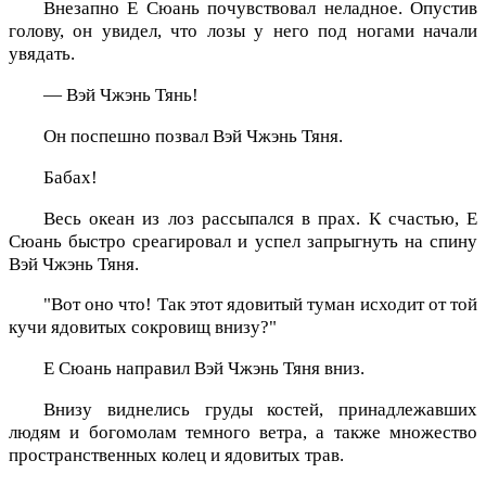
Внезапно Е Сюань почувствовал неладное. Опустив
голову, он увидел, что лозы у него под ногами начали
увядать.
— Вэй Чжэнь Тянь!
Он поспешно позвал Вэй Чжэнь Тяня.
Бабах!
Весь океан из лоз рассыпался в прах. К счастью, Е
Сюань быстро среагировал и успел запрыгнуть на спину
Вэй Чжэнь Тяня.
"Вот оно что! Так этот ядовитый туман исходит от той
кучи ядовитых сокровищ внизу?"
Е Сюань направил Вэй Чжэнь Тяня вниз.
Внизу виднелись груды костей, принадлежавших
людям и богомолам темного ветра, а также множество
пространственных колец и ядовитых трав.