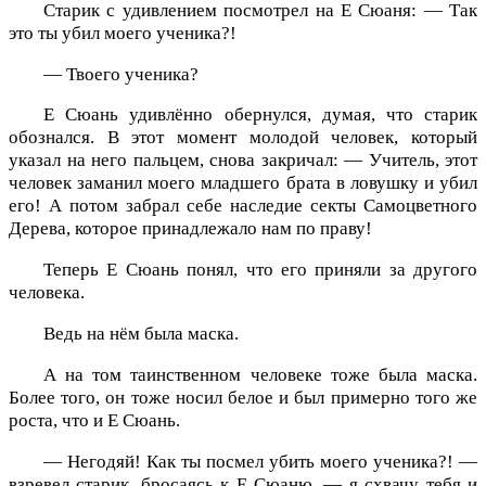
Старик с удивлением посмотрел на Е Сюаня: — Так
это ты убил моего ученика?!
— Твоего ученика?
Е Сюань удивлённо обернулся, думая, что старик
обознался. В этот момент молодой человек, который
указал на него пальцем, снова закричал: — Учитель, этот
человек заманил моего младшего брата в ловушку и убил
его! А потом забрал себе наследие секты Самоцветного
Дерева, которое принадлежало нам по праву!
Теперь Е Сюань понял, что его приняли за другого
человека.
Ведь на нём была маска.
А на том таинственном человеке тоже была маска.
Более того, он тоже носил белое и был примерно того же
роста, что и Е Сюань.
— Негодяй! Как ты посмел убить моего ученика?! —
взревел старик, бросаясь к Е Сюаню, — я схвачу тебя и