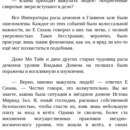
— Кланы приходят выкупать людей? Аборигенные
свирепые звери вступают в дело?
Все Императоры расы демонов в Главном зале были
ошеломлены. Каждое из этих событий было колоссальной
важности, но Е Сюань говорил о них так легко, с полной
уверенностью. Такое бесстрашие, вероятно, было
присуще лишь таким феноменам, как он, и вряд ли кто-то
ещё мог похвастаться подобным.
Даже Мо Тайе и двое других старых чудовищ расы
демонов уровня Владыки Домена на полшага были
поражены и воскликнули в изумлении.
— Верно, именно выкупать людей! — ответил Е
Сюань. — Честно говоря, это возмутительно. Вы же
знаете, какова была ситуация в звёздном домене Истока
Мириад Зол. Я, юный господин, рисковал собственной
безопасностью, чтобы спасти их, взяв лишь небольшую
плату за вход в котёл. Однако те сволочи, более ста
миллионов могущественных практиков звездно-
космического уровня, что вошли в котёл, в своих