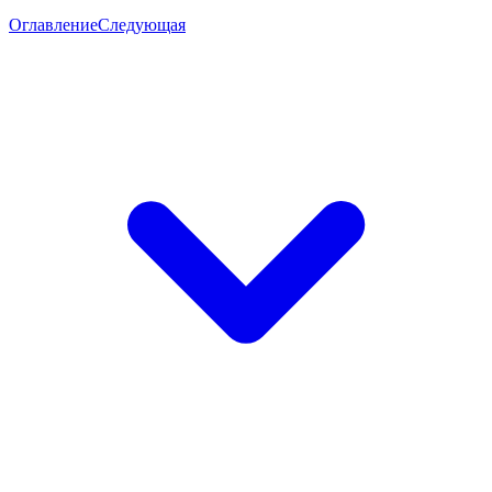
Оглавление
Следующая