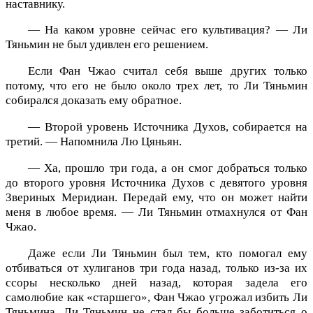
наставнику.
— На каком уровне сейчас его культивация? — Ли
Тяньмин не был удивлен его решением.
Если Фан Чжао считал себя выше других только
потому, что его не было около трех лет, то Ли Тяньмин
собирался доказать ему обратное.
— Второй уровень Источника Духов, собирается на
третий. — Напомнила Лю Цяньян.
— Ха, прошло три года, а он смог добраться только
до второго уровня Источника Духов с девятого уровня
Звериных Меридиан. Передай ему, что он может найти
меня в любое время. — Ли Тяньмин отмахнулся от Фан
Чжао.
Даже если Ли Тяньмин был тем, кто помогал ему
отбиваться от хулиганов три года назад, только из-за их
ссоры несколько дней назад, которая задела его
самолюбие как «старшего», Фан Чжао угрожал избить Ли
Тяньмина. Ли Тяньмин не стал бы больше заботиться о