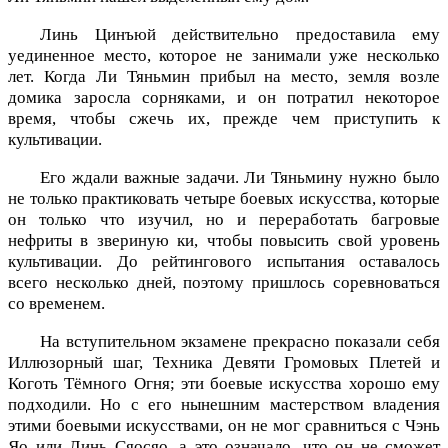
Линь Цинъюй действительно предоставила ему
уединенное место, которое не занимали уже несколько
лет. Когда Ли Тяньмин прибыл на место, земля возле
домика заросла сорняками, и он потратил некоторое
время, чтобы сжечь их, прежде чем приступить к
культивации.
Его ждали важные задачи. Ли Тяньмину нужно было
не только практиковать четыре боевых искусства, которые
он только что изучил, но и переработать багровые
нефриты в звериную ки, чтобы повысить свой уровень
культивации. До рейтингового испытания оставалось
всего несколько дней, поэтому пришлось соревноваться
со временем.
На вступительном экзамене прекрасно показали себя
Иллюзорный шаг, Техника Девяти Громовых Плетей и
Коготь Тёмного Огня; эти боевые искусства хорошо ему
подходили. Но с его нынешним мастерством владения
этими боевыми искусствами, он не мог сравниться с Чэнь
Яо или Линь Сяосяо, а это означало, что он не сможет