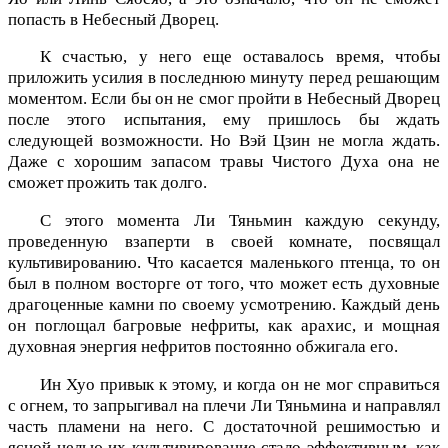
попасть в Небесный Дворец.
К счастью, у него еще оставалось время, чтобы
приложить усилия в последнюю минуту перед решающим
моментом. Если бы он не смог пройти в Небесный Дворец
после этого испытания, ему пришлось бы ждать
следующей возможности. Но Вэй Цзин не могла ждать.
Даже с хорошим запасом травы Чистого Духа она не
сможет прожить так долго.
С этого момента Ли Тяньмин каждую секунду,
проведенную взаперти в своей комнате, посвящал
культивированию. Что касается маленького птенца, то он
был в полном восторге от того, что может есть духовные
драгоценные камни по своему усмотрению. Каждый день
он поглощал багровые нефриты, как арахис, и мощная
духовная энергия нефритов постоянно обжигала его.
Ин Хуо привык к этому, и когда он не мог справиться
с огнем, то запрыгивал на плечи Ли Тяньмина и направлял
часть пламени на него. С достаточной решимостью и
ясной целью их культивирование стало эффективным, как