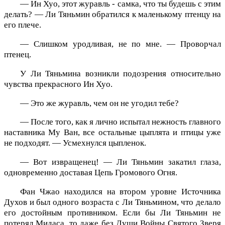
— Ин Хуо, этот журавль - самка, что ты будешь с этим
делать? — Ли Тяньмин обратился к маленькому птенцу на
его плече.
— Слишком уродливая, не по мне. — Проворчал
птенец.
У Ли Тяньмина возникли подозрения относительно
чувства прекрасного Ин Хуо.
— Это же журавль, чем он не угодил тебе?
— После того, как я лично испытал нежность главного
наставника Му Ван, все остальные цыплята и птицы уже
не подходят. — Усмехнулся цыпленок.
— Вот извращенец! — Ли Тяньмин закатил глаза,
одновременно доставая Цепь Громового Огня.
Фан Чжао находился на втором уровне Источника
Духов и был одного возраста с Ли Тяньмином, что делало
его достойным противником. Если бы Ли Тяньмин не
потерял Мидаса, то даже без Души Войны Святого Зверя