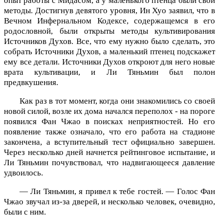
опыт работы с Мидасом, а у маленького птенца были свои
методы. Достигнув девятого уровня, Ин Хуо заявил, что в
Вечном Инфернальном Кодексе, содержащемся в его
родословной, были открыты методы культивирования
Источников Духов. Все, что ему нужно было сделать, это
собрать Источники Духов, а маленький птенец подскажет
ему все детали. Источники Духов откроют для него новые
врата культивации, и Ли Тяньмин был полон
предвкушения.
Как раз в тот момент, когда они знакомились со своей
новой силой, возле их дома начался переполох - на пороге
появился Фан Чжао в поисках неприятностей. Но его
появление также означало, что его работа на стадионе
закончена, а вступительный тест официально завершен.
Через несколько дней начнется рейтинговое испытание, и
Ли Тяньмин почувствовал, что надвигающееся давление
удвоилось.
— Ли Тяньмин, я привел к тебе гостей. — Голос Фан
Чжао звучал из-за дверей, и несколько человек, очевидно,
были с ним.