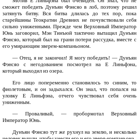
Мотив Е Линьфэна был очевиден. Он знал, что не
сможет победить Дунъян Фэнсяо в лоб, поэтому решил
затянуть битву. Вся битва длилась до тех пор, пока
старейшины Теократии Древних не почувствовали себя
сильно униженными. Прежде чем Верховный Император
Юнь заговорил, Мэн Тинъюй тактично вытащил Дунъян
Фэнсяо, который был на грани потери рассудка, вместе с
его умирающим зверем-компаньоном.
— Отец, я не закончил! Я могу победить! — Дунъян
Фэнсяо с негодованием посмотрел на Е Линьфэна,
который выходил из озера.
Его лицо попеременно становилось то синим, то
фиолетовым, и он задыхался. Он знал, что попался на
уловку Е Линьфэна, отчего чувствовал себя очень
униженным.
— Проваливай, — пробормотал Верховный
Император Юнь.
Дунъян Фэнсяо тут же рухнул на землю, и несколько
человек вышли, чтобы унести его и его зверя-компаньона.