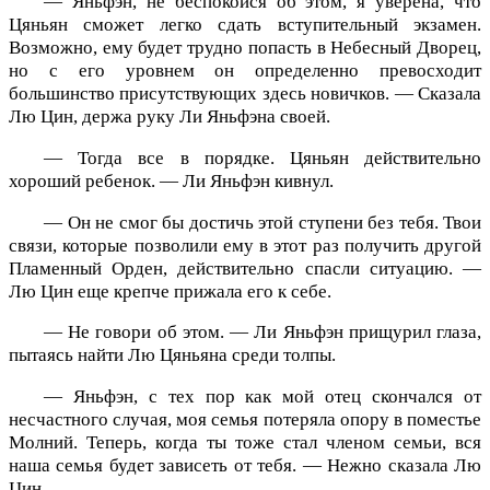
— Яньфэн, не беспокойся об этом, я уверена, что
Цяньян сможет легко сдать вступительный экзамен.
Возможно, ему будет трудно попасть в Небесный Дворец,
но с его уровнем он определенно превосходит
большинство присутствующих здесь новичков. — Сказала
Лю Цин, держа руку Ли Яньфэна своей.
— Тогда все в порядке. Цяньян действительно
хороший ребенок. — Ли Яньфэн кивнул.
— Он не смог бы достичь этой ступени без тебя. Твои
связи, которые позволили ему в этот раз получить другой
Пламенный Орден, действительно спасли ситуацию. —
Лю Цин еще крепче прижала его к себе.
— Не говори об этом. — Ли Яньфэн прищурил глаза,
пытаясь найти Лю Цяньяна среди толпы.
— Яньфэн, с тех пор как мой отец скончался от
несчастного случая, моя семья потеряла опору в поместье
Молний. Теперь, когда ты тоже стал членом семьи, вся
наша семья будет зависеть от тебя. — Нежно сказала Лю
Цин.