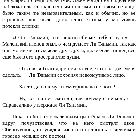
популярной среди мальчиков. Даже когда она сидела как
наблюдатель, со скрещенными ногами за столом, ее лицо
было таким же невыразительным, как и обычно, но ее
стройных ног было достаточно, чтобы у мальчиков
потекли слюнки.
«О Ли Тяньмин, твоя похоть сбивает тебя с пути». —
Маленький птенец знал, о чем думает Ли Тяньмин, так как
они могли читать мысли друг друга, даже если птенец все
еще был в его пространстве души.
— Отвали, я благодарен ей за все, что она для меня
сделала. — Ли Тяньмин сохранял невозмутимое лицо.
— Ха, тогда почему ты смотришь на ее ноги?
— Ну, все на нее смотрят, так почему я не могу? —
Справедливо утверждал Ли Тяньмин.
Пока он болтал с маленьким цыплёнком, Ли Тяньмин
вдруг почувствовал, что на него смотрят двое.
Обернувшись, он увидел высокого подростка с девочкой
гораздо меньше его ростом.