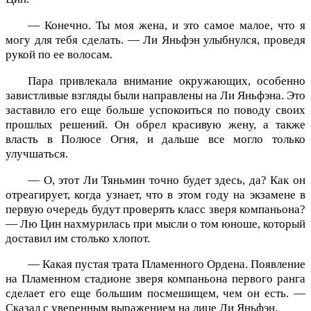
— Конечно. Ты моя жена, и это самое малое, что я
могу для тебя сделать. — Ли Яньфэн улыбнулся, проведя
рукой по ее волосам.
Пара привлекала внимание окружающих, особенно
завистливые взгляды были направлены на Ли Яньфэна. Это
заставило его еще больше успокоиться по поводу своих
прошлых решений. Он обрел красивую жену, а также
власть в Полюсе Огня, и дальше все могло только
улучшаться.
— О, этот Ли Тяньмин точно будет здесь, да? Как он
отреагирует, когда узнает, что в этом году на экзамене в
первую очередь будут проверять класс зверя компаньона?
— Лю Цин нахмурилась при мысли о том юноше, который
доставил им столько хлопот.
— Какая пустая трата Пламенного Ордена. Появление
на Пламенном стадионе зверя компаньона первого ранга
сделает его еще большим посмешищем, чем он есть. —
Сказал с уверенным выражением на лице Ли Яньфэн.