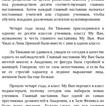
под руководством десяти соответствующих главных
наставников. Затем каждый главный наставник назначал
постоянных учителей или старших учеников, чтобы
обучить младших различным аспектам культивирования.
Четыре года назад Ли Тяньмин присоединился к
одному из десяти классов учеников, классу Му Ван,
названному в честь главного наставника Му Ван. Фан
Чжао и Линь Цинъюй были вместе с ним в одном классе.
Ли Тяньмин не удивился, увидев ее сегодня в качестве
одного из наблюдателей. Главный наставник Му Ван была
мечтой многих в Академии, ее фигура была стройной и
манящей. Говорили, что ее сила непостижима, и если бы
не ее строгий характер и ледяное выражение лица,
женихов было бы еще больше.
Прошло четыре года, и класс Му Ван перешел в класс
подмастерьев, поэтому сегодня она набирала новых
учеников. Главный наставник был одной из самых
престижных должностей в Академии, а в Зале Феникса их
было всего тридцать. Ходили слухи, что все главные