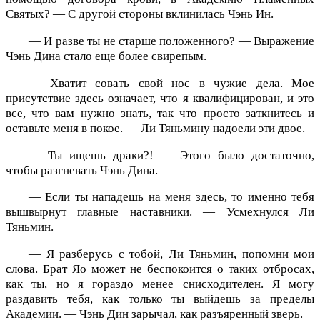
Святых? — С другой стороны вклинилась Чэнь Ин.
— И разве ты не старше положенного? — Выражение
Чэнь Дина стало еще более свирепым.
— Хватит совать свой нос в чужие дела. Мое
присутствие здесь означает, что я квалифицирован, и это
все, что вам нужно знать, так что просто заткнитесь и
оставьте меня в покое. — Ли Тяньмину надоели эти двое.
— Ты ищешь драки?! — Этого было достаточно,
чтобы разгневать Чэнь Дина.
— Если ты нападешь на меня здесь, то именно тебя
вышвырнут главные наставники. — Усмехнулся Ли
Тяньмин.
— Я разберусь с тобой, Ли Тяньмин, попомни мои
слова. Брат Яо может не беспокоится о таких отбросах,
как ты, но я гораздо менее снисходителен. Я могу
раздавить тебя, как только ты выйдешь за пределы
Академии. — Чэнь Дин зарычал, как разъяренный зверь.