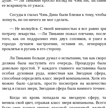
душе. — Ли Тяньмин бросил взгляд на Чэнь Ин, заставив
ее вскрикнуть от ужаса.
Сосуды в глазах Чэнь Дина были близки к тому, чтобы
лопнуть, но он ничего не мог сделать.
— Не волнуйся. С твоей внешностью я все равно зря
потрачу лекарства. —Ли Тяньмин пожал плечами, после
того, как он поддразнил этих двух сопляков, и ушел в
гораздо лучшем настроении, оставив их, игнорируя
проклятья и ругань в его сторону.
Ли Тяньмин больше думал о испытании, так как скоро
должна была наступить его очередь. Процедура была
довольно простой. У каждого главного наставника была
особая духовная руда, известная как Звездная сфера,
способная определять класс зверей компаньонов. Хотя это
можно было сделать, просто посмотрев на количество
звезд в глазах зверя, Звездная сфера была намного точнее.
Когда их кровь попадала на звездную сферу, та
меняла свой цвет, отражая класс зверя компаньона. Всего
было семь разных цветов: красный, оранжевый, желтый,