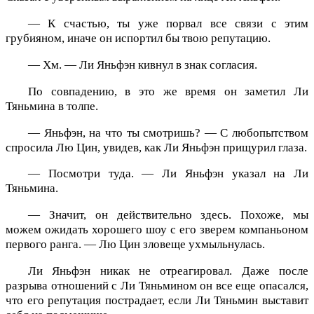
— К счастью, ты уже порвал все связи с этим
грубияном, иначе он испортил бы твою репутацию.
— Хм. — Ли Яньфэн кивнул в знак согласия.
По совпадению, в это же время он заметил Ли
Тяньмина в толпе.
— Яньфэн, на что ты смотришь? — С любопытством
спросила Лю Цин, увидев, как Ли Яньфэн прищурил глаза.
— Посмотри туда. — Ли Яньфэн указал на Ли
Тяньмина.
— Значит, он действительно здесь. Похоже, мы
можем ожидать хорошего шоу с его зверем компаньоном
первого ранга. — Лю Цин зловеще ухмыльнулась.
Ли Яньфэн никак не отреагировал. Даже после
разрыва отношений с Ли Тяньмином он все еще опасался,
что его репутация пострадает, если Ли Тяньмин выставит