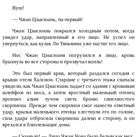
Вуш!
— Чжан Цзысюань, ты первый!
Чжан Цзысюань покрылся холодным потом, когда
увидел удар, направленный в его лицо. Не успел он
увернуться, как кулак Ли Тяньмина уже настиг его лицо.
Нос Чжан Цзысюаня погрузился в лицо, кровь
брызнула во все стороны и прозвучал вопль!
Это был первый крик, который раздался сегодня с
крыши отеля Халсион. Старшие с третьего этажа сначала
увидели, как Чжан Цзысюань падает со здания с кровавым
шлейфом из носа, а затем яростный маленький птенец
пронзил алым лучом света броню синехвостого
скорпиона. Прежде чем скорпион смог нанести ответный
удар, крылья маленького птенца хлестнули его по голове,
сила удара отбросила скорпиона далеко в сторону, и он
врезался в близлежащие дома.
— Сюаньэр! — Лицо Чжан Чона было белым как мел.