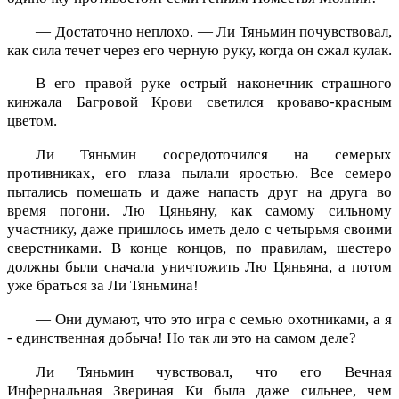
— Достаточно неплохо. — Ли Тяньмин почувствовал,
как сила течет через его черную руку, когда он сжал кулак.
В его правой руке острый наконечник страшного
кинжала Багровой Крови светился кроваво-красным
цветом.
Ли Тяньмин сосредоточился на семерых
противниках, его глаза пылали яростью. Все семеро
пытались помешать и даже напасть друг на друга во
время погони. Лю Цяньяну, как самому сильному
участнику, даже пришлось иметь дело с четырьмя своими
сверстниками. В конце концов, по правилам, шестеро
должны были сначала уничтожить Лю Цяньяна, а потом
уже браться за Ли Тяньмина!
— Они думают, что это игра с семью охотниками, а я
- единственная добыча! Но так ли это на самом деле?
Ли Тяньмин чувствовал, что его Вечная
Инфернальная Звериная Ки была даже сильнее, чем