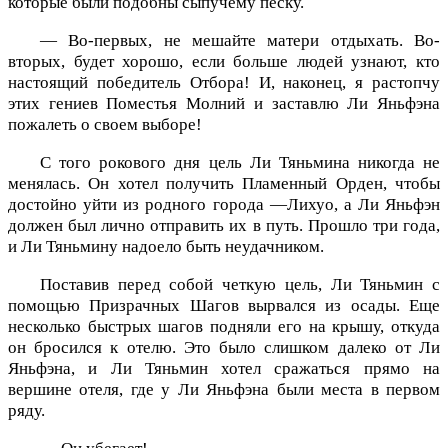
которые были подобны сыпучему песку.
— Во-первых, не мешайте матери отдыхать. Во-
вторых, будет хорошо, если больше людей узнают, кто
настоящий победитель Отбора! И, наконец, я растопчу
этих гениев Поместья Молний и заставлю Ли Яньфэна
пожалеть о своем выборе!
С того рокового дня цель Ли Тяньмина никогда не
менялась. Он хотел получить Пламенный Орден, чтобы
достойно уйти из родного города —Лихуо, а Ли Яньфэн
должен был лично отправить их в путь. Прошло три года,
и Ли Тяньмину надоело быть неудачником.
Поставив перед собой четкую цель, Ли Тяньмин с
помощью Призрачных Шагов вырвался из осады. Еще
несколько быстрых шагов подняли его на крышу, откуда
он бросился к отелю. Это было слишком далеко от Ли
Яньфэна, и Ли Тяньмин хотел сражаться прямо на
вершине отеля, где у Ли Яньфэна были места в первом
ряду.