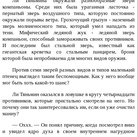
Ли Тяньмина окружали разнообразные звери
компаньоны. Среди них была ураганная ласточка -
пернатый зверь воздушного типа, которую постоянно
окружали порывы ветра. Грохочущий грызун - наземный
зверь молниеносного типа, который умел нападать из
тени. Мифический ледяной жук - ледяной зверь
компаньон, способный замораживать своих противников.
И последним был стальной зверь, известный как
гигантская креветка со стальным панцирем, броня
которой была непробиваема для многих видов оружия.
Против семи зверей разных видов и типов маленький
птенец выглядел таким беспомощным. Как у него вообще
мог быть хоть какой-то шанс?
Ли Тяньмин оказался в ловушке в кругу четырнадцати
противников, которые пристально смотрели на него. Но
почему они так заинтересовались им, если он уже очистил
манну?
— Оххх. — Он понял причину, когда посмотрел вниз
и увидел ядро духа в своем внутреннем нагрудном