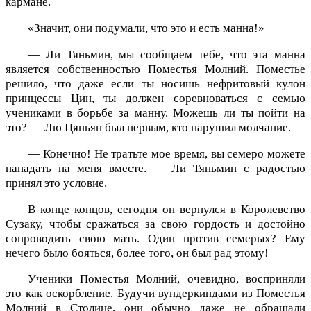
кармане.
«Значит, они подумали, что это и есть манна!»
— Ли Тяньмин, мы сообщаем тебе, что эта манна
является собственностью Поместья Молний. Поместье
решило, что даже если ты носишь нефритовый кулон
принцессы Цин, ты должен соревноваться с семью
учениками в борьбе за манну. Можешь ли ты пойти на
это? — Лю Цяньян был первым, кто нарушил молчание.
— Конечно! Не тратьте мое время, вы семеро можете
нападать на меня вместе. — Ли Тяньмин с радостью
принял это условие.
В конце концов, сегодня он вернулся в Королевство
Сузаку, чтобы сражаться за свою гордость и достойно
сопроводить свою мать. Один против семерых? Ему
нечего было бояться, более того, он был рад этому!
Ученики Поместья Молний, очевидно, восприняли
это как оскорбление. Будучи вундеркиндами из Поместья
Молний в Столице, они обычно даже не обращали