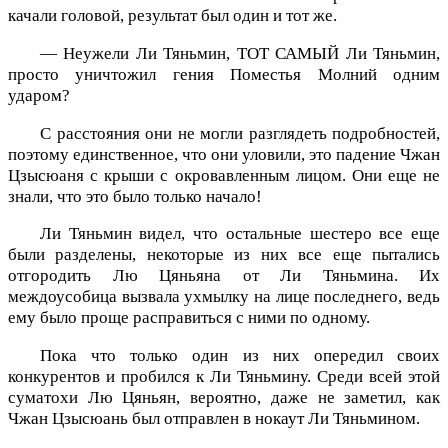
качали головой, результат был один и тот же.
— Неужели Ли Тяньмин, ТОТ САМЫЙ Ли Тяньмин,
просто уничтожил гения Поместья Молний одним
ударом?
С расстояния они не могли разглядеть подробностей,
поэтому единственное, что они уловили, это падение Чжан
Цзысюаня с крыши с окровавленным лицом. Они еще не
знали, что это было только начало!
Ли Тяньмин видел, что остальные шестеро все еще
были разделены, некоторые из них все еще пытались
отгородить Лю Цяньяна от Ли Тяньмина. Их
междоусобица вызвала ухмылку на лице последнего, ведь
ему было проще расправиться с ними по одному.
Пока что только один из них опередил своих
конкурентов и пробился к Ли Тяньмину. Среди всей этой
суматохи Лю Цяньян, вероятно, даже не заметил, как
Чжан Цзысюань был отправлен в нокаут Ли Тяньмином.