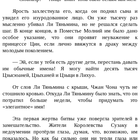
Ярость захлестнула его, когда он поднял сына и
увидел его изуродованное лицо. Он уже тысячу раз
мысленно убивал Ли Тяньмина, но не решался сделать
шаг. В конце концов, в Поместье Молний им было дано
особое указание, что они проявят неуважение к
принцессе Цин, если лично ввяжутся в драку между
молодым поколением.
— Эй, если у тебя есть другие дети, перестань давать
им обычные имена! Я могу найти десять тысяч
Цзысюаней, Цзыханей и Цзыци в Лихуо.
От слов Ли Тяньмина с крыши, Чжан Чона чуть не
стошнило кровью. Откуда Ли Тяньмину было знать, что он
потратил больше недели, чтобы придумать это
«элегантное» имя!
Эта первая жертва битвы уже повергла зрителей в
замешательство. Жители Королевства Сузаку в
недоумении протёрли глаза, думая, что, возможно, им
показалось. Но как бы сильно они ни терли глаза или