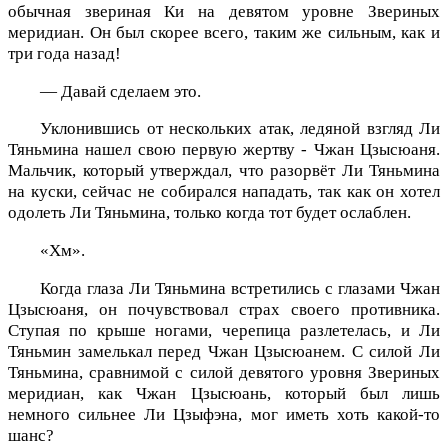
обычная звериная Ки на девятом уровне Звериных
меридиан. Он был скорее всего, таким же сильным, как и
три года назад!
— Давай сделаем это.
Уклонившись от нескольких атак, ледяной взгляд Ли
Тяньмина нашел свою первую жертву - Чжан Цзысюаня.
Мальчик, который утверждал, что разорвёт Ли Тяньмина
на куски, сейчас не собирался нападать, так как он хотел
одолеть Ли Тяньмина, только когда тот будет ослаблен.
«Хм».
Когда глаза Ли Тяньмина встретились с глазами Чжан
Цзысюаня, он почувствовал страх своего противника.
Ступая по крыше ногами, черепица разлетелась, и Ли
Тяньмин замелькал перед Чжан Цзысюанем. С силой Ли
Тяньмина, сравнимой с силой девятого уровня Звериных
меридиан, как Чжан Цзысюань, который был лишь
немного сильнее Ли Цзыфэна, мог иметь хоть какой-то
шанс?