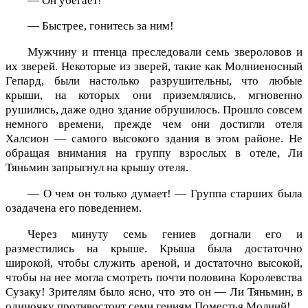
— Он убегает!
— Быстрее, гонитесь за ним!
Мужчину и птенца преследовали семь звероловов и
их зверей. Некоторые из зверей, такие как Молниеносный
Гепард, были настолько разрушительны, что любые
крыши, на которых они приземлялись, мгновенно
рушились, даже одно здание обрушилось. Прошло совсем
немного времени, прежде чем они достигли отеля
Халсион — самого высокого здания в этом районе. Не
обращая внимания на группу взрослых в отеле, Ли
Тяньмин запрыгнул на крышу отеля.
— О чем он только думает! — Группа старших была
озадачена его поведением.
Через минуту семь гениев догнали его и
разместились на крыше. Крыша была достаточно
широкой, чтобы служить ареной, и достаточно высокой,
чтобы на нее могла смотреть почти половина Королевства
Сузаку! Зрителям было ясно, что это он — Ли Тяньмин, в
одиночку противостоит семи гениям Поместья Молний!