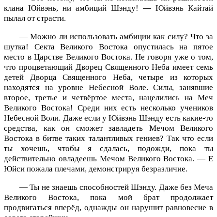
клана Юйвэнь, ни амбиций Шэнду! — Юйвэнь Кайтай
пылал от страсти.
— Можно ли использовать амбиции как силу? Что за
шутка! Секта Великого Востока опустилась на пятое
место в Царстве Великого Востока. Не говоря уже о том,
что процветающий Дворец Священного Неба имеет семь
детей Дворца Священного Неба, четыре из которых
находятся на уровне Небесной Воле. Силы, занявшие
второе, третье и четвёртое места, нацелились на Меч
Великого Востока! Среди них есть несколько учеников
Небесной Воли. Даже если у Юйвэнь Шэнду есть какие-то
средства, как он сможет завладеть Мечом Великого
Востока в битве таких талантливых гениев? Так что если
ты хочешь, чтобы я сдалась, подожди, пока ты
действительно овладеешь Мечом Великого Востока. — Е
Юйси пожала плечами, демонстрируя безразличие.
— Ты не знаешь способностей Шэнду. Даже без Меча
Великого Востока, пока мой брат продолжает
продвигаться вперёд, однажды он нарушит равновесие в