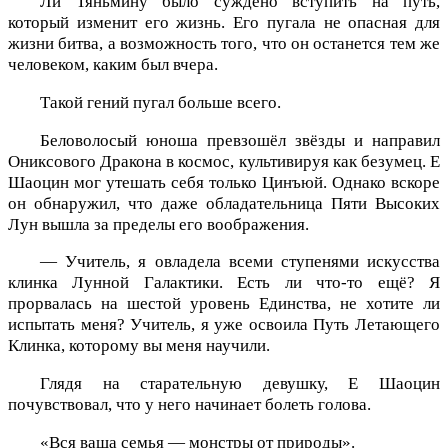
Ли Тяньмину было суждено вступить на путь,
который изменит его жизнь. Его пугала не опасная для
жизни битва, а возможность того, что он останется тем же
человеком, каким был вчера.
Такой гений пугал больше всего.
Беловолосый юноша превзошёл звёзды и направил
Ониксового Дракона в космос, культивируя как безумец. Е
Шаоцин мог утешать себя только Цинъюй. Однако вскоре
он обнаружил, что даже обладательница Пяти Высоких
Лун вышла за пределы его воображения.
— Учитель, я овладела всеми ступенями искусства
клинка Лунной Галактики. Есть ли что-то ещё? Я
прорвалась на шестой уровень Единства, не хотите ли
испытать меня? Учитель, я уже освоила Путь Летающего
Клинка, которому вы меня научили.
Глядя на старательную девушку, Е Шаоцин
почувствовал, что у него начинает болеть голова.
«Вся ваша семья — монстры от природы».