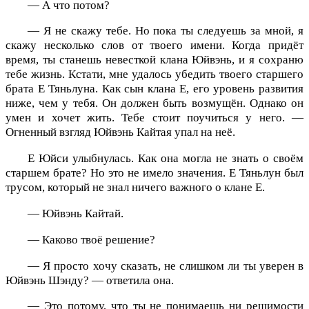
— А что потом?
— Я не скажу тебе. Но пока ты следуешь за мной, я
скажу несколько слов от твоего имени. Когда придёт
время, ты станешь невесткой клана Юйвэнь, и я сохраню
тебе жизнь. Кстати, мне удалось убедить твоего старшего
брата Е Тяньлуна. Как сын клана Е, его уровень развития
ниже, чем у тебя. Он должен быть возмущён. Однако он
умен и хочет жить. Тебе стоит поучиться у него. —
Огненный взгляд Юйвэнь Кайтая упал на неё.
Е Юйси улыбнулась. Как она могла не знать о своём
старшем брате? Но это не имело значения. Е Тяньлун был
трусом, который не знал ничего важного о клане Е.
— Юйвэнь Кайтай.
— Каково твоё решение?
— Я просто хочу сказать, не слишком ли ты уверен в
Юйвэнь Шэнду? — ответила она.
— Это потому, что ты не понимаешь ни решимости