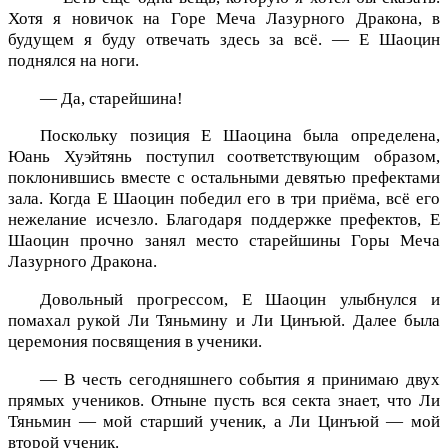
Хотя я новичок на Горе Меча Лазурного Дракона, в
будущем я буду отвечать здесь за всё. — Е Шаоцин
поднялся на ноги.
— Да, старейшина!
Поскольку позиция Е Шаоцина была определена,
Юань Хуэйтянь поступил соответствующим образом,
поклонившись вместе с остальными девятью префектами
зала. Когда Е Шаоцин победил его в три приёма, всё его
нежелание исчезло. Благодаря поддержке префектов, Е
Шаоцин прочно занял место старейшины Горы Меча
Лазурного Дракона.
Довольный прогрессом, Е Шаоцин улыбнулся и
помахал рукой Ли Тяньмину и Ли Цинъюй. Далее была
церемония посвящения в ученики.
— В честь сегодняшнего события я принимаю двух
прямых учеников. Отныне пусть вся секта знает, что Ли
Тяньмин — мой старший ученик, а Ли Цинъюй — мой
второй ученик.