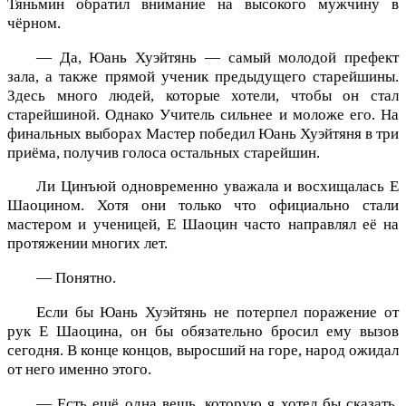
Тяньмин обратил внимание на высокого мужчину в
чёрном.
— Да, Юань Хуэйтянь — самый молодой префект
зала, а также прямой ученик предыдущего старейшины.
Здесь много людей, которые хотели, чтобы он стал
старейшиной. Однако Учитель сильнее и моложе его. На
финальных выборах Мастер победил Юань Хуэйтяня в три
приёма, получив голоса остальных старейшин.
Ли Цинъюй одновременно уважала и восхищалась Е
Шаоцином. Хотя они только что официально стали
мастером и ученицей, Е Шаоцин часто направлял её на
протяжении многих лет.
— Понятно.
Если бы Юань Хуэйтянь не потерпел поражение от
рук Е Шаоцина, он бы обязательно бросил ему вызов
сегодня. В конце концов, выросший на горе, народ ожидал
от него именно этого.
— Есть ещё одна вещь, которую я хотел бы сказать.