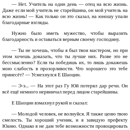
— Нет. Учитель на один день — отец на всю жизнь.
Даже если мой учитель не старейшина, он мой учитель на
всю жизнь! — Как только он это сказал, на юношу упали
благодарные взгляды.
Нужно было иметь мужество, чтобы выразить
благодарность и оставаться верным своему господину.
— Ты не хочешь, чтобы я был твои мастером, но при
этом хочешь доказать, что ты лучше них. Разве это не
бессмысленно? Если ты победишь их, то лишь докажешь
мою слабость в прозорливости. Что хорошего это тебе
принесёт? — Усмехнулся Е Шаоцин.
— Э-э... — На этот раз Гу Юй потерял дар речи. Он
всё ещё немного нервничал перед лицом старейшины.
Е Шаоцин взмахнул рукой и сказал:
— Молодой человек, не волнуйся. Я также ценю твою
смелость. Ты хороший ученик, и я завидую префекту
Юаню. Однако я не дам тебе возможности провоцировать