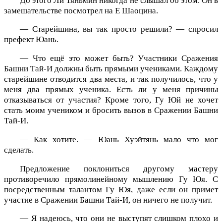
До этого Ли Тяньмин никогда не слышал об этом. Он в
замешательстве посмотрел на Е Шаоцина.
— Старейшина, вы так просто решили? — спросил
префект Юань.
— Что ещё это может быть? Участники Сражения
Башни Тай-И должны быть прямыми учениками. Каждому
старейшине отводится два места, и так получилось, что у
меня два прямых ученика. Есть ли у меня причины
отказываться от участия? Кроме того, Гу Юй не хочет
стать моим учеником и бросить вызов в Сражении Башни
Тай-И.
— Как хотите. — Юань Хуэйтянь мало что мог
сделать.
Предложение поклониться другому мастеру
противоречило прямолинейному мышлению Гу Юя. С
посредственным талантом Гу Юя, даже если он примет
участие в Сражении Башни Тай-И, он ничего не получит.
— Я надеюсь, что они не выступят слишком плохо и