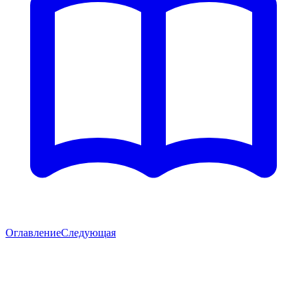
Оглавление
Следующая