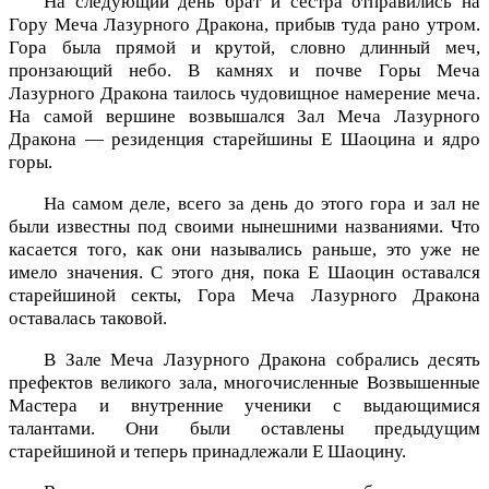
На следующий день брат и сестра отправились на
Гору Меча Лазурного Дракона, прибыв туда рано утром.
Гора была прямой и крутой, словно длинный меч,
пронзающий небо. В камнях и почве Горы Меча
Лазурного Дракона таилось чудовищное намерение меча.
На самой вершине возвышался Зал Меча Лазурного
Дракона — резиденция старейшины Е Шаоцина и ядро
горы.
На самом деле, всего за день до этого гора и зал не
были известны под своими нынешними названиями. Что
касается того, как они назывались раньше, это уже не
имело значения. С этого дня, пока Е Шаоцин оставался
старейшиной секты, Гора Меча Лазурного Дракона
оставалась таковой.
В Зале Меча Лазурного Дракона собрались десять
префектов великого зала, многочисленные Возвышенные
Мастера и внутренние ученики с выдающимися
талантами. Они были оставлены предыдущим
старейшиной и теперь принадлежали Е Шаоцину.