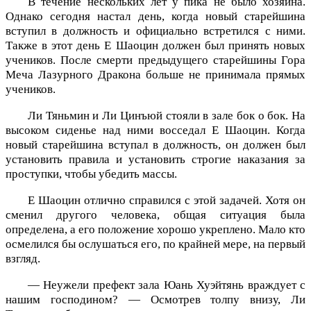
В течение нескольких лет у пика не было хозяина.
Однако сегодня настал день, когда новый старейшина
вступил в должность и официально встретился с ними.
Также в этот день Е Шаоцин должен был принять новых
учеников. После смерти предыдущего старейшины Гора
Меча Лазурного Дракона больше не принимала прямых
учеников.
Ли Тяньмин и Ли Цинъюй стояли в зале бок о бок. На
высоком сиденье над ними восседал Е Шаоцин. Когда
новый старейшина вступал в должность, он должен был
установить правила и установить строгие наказания за
проступки, чтобы убедить массы.
Е Шаоцин отлично справился с этой задачей. Хотя он
сменил другого человека, общая ситуация была
определена, а его положение хорошо укреплено. Мало кто
осмелился бы ослушаться его, по крайней мере, на первый
взгляд.
— Неужели префект зала Юань Хуэйтянь враждует с
нашим господином? — Осмотрев толпу внизу, Ли