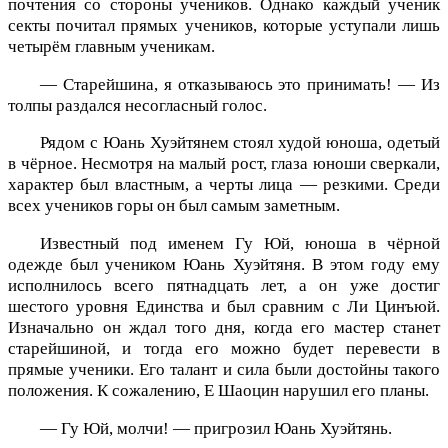
почтения со стороны учеников. Однако каждый ученик
секты почитал прямых учеников, которые уступали лишь
четырём главным ученикам.
— Старейшина, я отказываюсь это принимать! — Из
толпы раздался несогласный голос.
Рядом с Юань Хуэйтянем стоял худой юноша, одетый
в чёрное. Несмотря на малый рост, глаза юноши сверкали,
характер был властным, а черты лица — резкими. Среди
всех учеников горы он был самым заметным.
Известный под именем Гу Юй, юноша в чёрной
одежде был учеником Юань Хуэйтяня. В этом году ему
исполнилось всего пятнадцать лет, а он уже достиг
шестого уровня Единства и был сравним с Ли Цинъюй.
Изначально он ждал того дня, когда его мастер станет
старейшиной, и тогда его можно будет перевести в
прямые ученики. Его талант и сила были достойны такого
положения. К сожалению, Е Шаоцин нарушил его планы.
— Гу Юй, молчи! — пригрозил Юань Хуэйтянь.