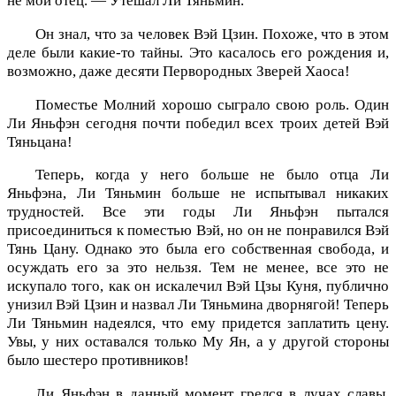
не мой отец. — Утешал Ли Тяньмин.
Он знал, что за человек Вэй Цзин. Похоже, что в этом
деле были какие-то тайны. Это касалось его рождения и,
возможно, даже десяти Первородных Зверей Хаоса!
Поместье Молний хорошо сыграло свою роль. Один
Ли Яньфэн сегодня почти победил всех троих детей Вэй
Тяньцана!
Теперь, когда у него больше не было отца Ли
Яньфэна, Ли Тяньмин больше не испытывал никаких
трудностей. Все эти годы Ли Яньфэн пытался
присоединиться к поместью Вэй, но он не понравился Вэй
Тянь Цану. Однако это была его собственная свобода, и
осуждать его за это нельзя. Тем не менее, все это не
искупало того, как он искалечил Вэй Цзы Куня, публично
унизил Вэй Цзин и назвал Ли Тяньмина дворнягой! Теперь
Ли Тяньмин надеялся, что ему придется заплатить цену.
Увы, у них оставался только Му Ян, а у другой стороны
было шестеро противников!
Ли Яньфэн в данный момент грелся в лучах славы.