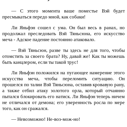
— С этого момента ваше поместье Вэй будет
пресмыкаться передо мной, как собаки!
Ли Яньфэн сошел с ума. Он был весь в ранах, но
продолжал преследовать Вэй Тяньсюна, его искусство
меча - Адское падение постоянно атаковало.
— Вэй Тяньсюн, разве ты здесь не для того, чтобы
отомстить за своего брата? Ну, давай же! Как ты можешь
быть канцлером, если ты такой трус!
Ли Яньфэн положился на пугающее намерение этого
искусства меча, чтобы переломить ситуацию. Он
прошелся по талии Вэй Тяньсюна, оставив кровавую рану,
а также отбил атаку золотого орла, который отчаянно
пытался блокировать его натиск. Ли Яньфэн теперь ничем
не отличался от демона; его уверенность росла по мере
того, как он сражался.
— Невозможно! Не-воз-мож-но!