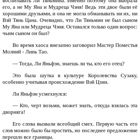
воспитывать Ли Тяньмина. Именно поэтому она выбрала
его, а не Му Яна и Мудреца Чэня! Ведь эти двое были её
хорошими друзьями, и она не могла обманывать ни их, ни
Вэй Тянь Цана. Очевидно, что Ли Тяньмин не был сыном
Му Яна или Мудреца Чэня. Оставался только один вопрос:
чьим сыном он был?
Во время хаоса внезапно заговорил Мастер Поместья
Молний - Линь Тао.
— Тогда, Ли Яньфэн, знаешь ли ты, кто его отец?
Это была шутка в культуре Королевства Сузаку,
особенно учитывая происхождение Вэй Цзин.
Ли Яньфэн усмехнулся:
— Кто, черт возьми, может знать, откуда взялась эта
дворняга!
Его слова вызвали всеобщий смех. Первую часть его
слов можно было бы простить, но последнее предложение
перешло все границы.