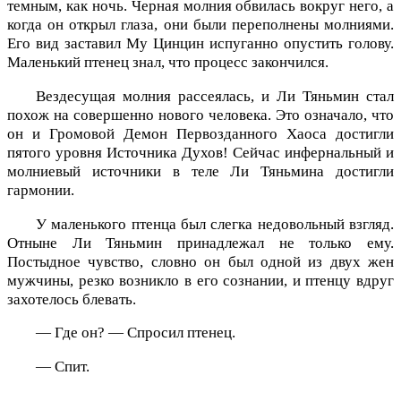
темным, как ночь. Черная молния обвилась вокруг него, а
когда он открыл глаза, они были переполнены молниями.
Его вид заставил Му Цинцин испуганно опустить голову.
Маленький птенец знал, что процесс закончился.
Вездесущая молния рассеялась, и Ли Тяньмин стал
похож на совершенно нового человека. Это означало, что
он и Громовой Демон Первозданного Хаоса достигли
пятого уровня Источника Духов! Сейчас инфернальный и
молниевый источники в теле Ли Тяньмина достигли
гармонии.
У маленького птенца был слегка недовольный взгляд.
Отныне Ли Тяньмин принадлежал не только ему.
Постыдное чувство, словно он был одной из двух жен
мужчины, резко возникло в его сознании, и птенцу вдруг
захотелось блевать.
— Где он? — Спросил птенец.
— Спит.
— ...