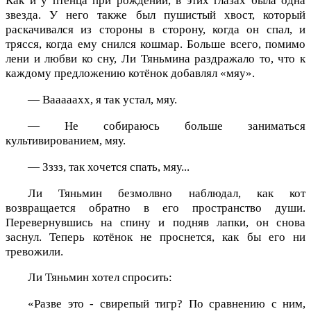
Как и у птенца при рождении, в этих глазах была одна
звезда. У него также был пушистый хвост, который
раскачивался из стороны в сторону, когда он спал, и
трясся, когда ему снился кошмар. Больше всего, помимо
лени и любви ко сну, Ли Тяньмина раздражало то, что к
каждому предложению котёнок добавлял «мяу».
— Вааааахх, я так устал, мяу.
— Не собираюсь больше заниматься
культивированием, мяу.
— Зззз, так хочется спать, мяу...
Ли Тяньмин безмолвно наблюдал, как кот
возвращается обратно в его пространство души.
Перевернувшись на спину и подняв лапки, он снова
заснул. Теперь котёнок не проснется, как бы его ни
тревожили.
Ли Тяньмин хотел спросить:
«Разве это - свирепый тигр? По сравнению с ним,