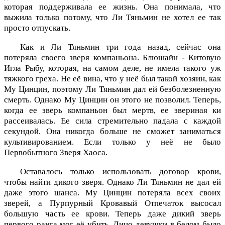
которая поддерживала ее жизнь. Она понимала, что
выжила только потому, что Ли Тяньмин не хотел ее так
просто отпускать.
Как и Ли Тяньмин три года назад, сейчас она
потеряла своего зверя компаньона. Блюшайн - Китовую
Игла Рыбу, которая, на самом деле, не имела такого уж
тяжкого греха. Не её вина, что у неё был такой хозяин, как
Му Цинцин, поэтому Ли Тяньмин дал ей безболезненную
смерть. Однако Му Цинцин он этого не позволил. Теперь,
когда ее зверь компаньон был мертв, ее звериная ки
рассеивалась. Ее сила стремительно падала с каждой
секундой. Она никогда больше не сможет заниматься
культивированием. Если только у неё не было
Первобытного Зверя Хаоса.
Оставалось только использовать договор крови,
чтобы найти дикого зверя. Однако Ли Тяньмин не дал ей
даже этого шанса. Му Цинцин потеряла всех своих
зверей, а Пурпурный Кровавый Отпечаток высосал
большую часть ее крови. Теперь даже дикий зверь
первого ранга мог её убить. Лицо девушки в белом было