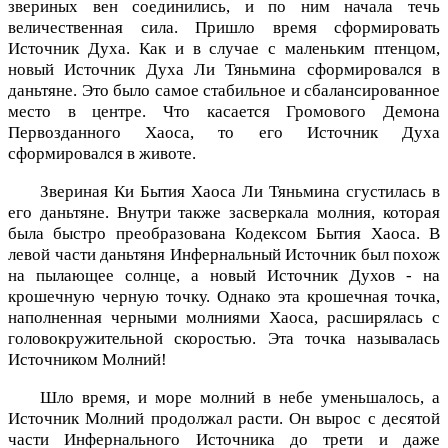
звериных вен соединились, и по ним начала течь
величественная сила. Пришло время сформировать
Источник Духа. Как и в случае с маленьким птенцом,
новый Источник Духа Ли Тяньмина сформировался в
даньтяне. Это было самое стабильное и сбалансированное
место в центре. Что касается Громового Демона
Первозданного Хаоса, то его Источник Духа
сформировался в животе.
Звериная Ки Бытия Хаоса Ли Тяньмина сгустилась в
его даньтяне. Внутри также засверкала молния, которая
была быстро преобразована Кодексом Бытия Хаоса. В
левой части даньтяня Инфернальный Источник был похож
на пылающее солнце, а новый Источник Духов - на
крошечную черную точку. Однако эта крошечная точка,
наполненная черными молниями Хаоса, расширялась с
головокружительной скоростью. Эта точка называлась
Источником Молний!
Шло время, и море молний в небе уменьшалось, а
Источник Молний продолжал расти. Он вырос с десятой
части Инфернального Источника до трети и даже