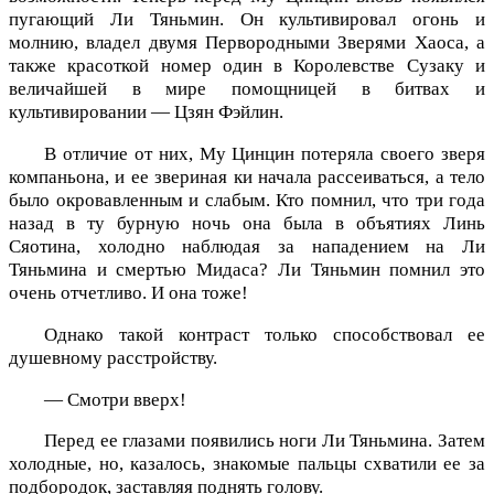
пугающий Ли Тяньмин. Он культивировал огонь и
молнию, владел двумя Первородными Зверями Хаоса, а
также красоткой номер один в Королевстве Сузаку и
величайшей в мире помощницей в битвах и
культивировании — Цзян Фэйлин.
В отличие от них, Му Цинцин потеряла своего зверя
компаньона, и ее звериная ки начала рассеиваться, а тело
было окровавленным и слабым. Кто помнил, что три года
назад в ту бурную ночь она была в объятиях Линь
Сяотина, холодно наблюдая за нападением на Ли
Тяньмина и смертью Мидаса? Ли Тяньмин помнил это
очень отчетливо. И она тоже!
Однако такой контраст только способствовал ее
душевному расстройству.
— Смотри вверх!
Перед ее глазами появились ноги Ли Тяньмина. Затем
холодные, но, казалось, знакомые пальцы схватили ее за
подбородок, заставляя поднять голову.