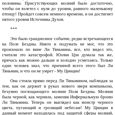
половины. Присутствующих молний было достаточно,
чтобы он взлетел с нуля до уровня, равного маленькому
птенцу! Пройдет совсем немного времени, и он достигнет
пятого уровня Источника Духов.
***
Это было грандиозное событие, редко встречающееся
на Поле Бездны. Никто и подумать не мог, что это
произошло по вине Ли Тяньмина, все, кто видел это,
считали это катастрофой. Юэлин Цзи думала так же,
прячась как можно дальше и холодно усмехаясь. Только
один человек знал, что причиной всего этого был Ли
Тяньмин, и что он не умрет - Му Цинцин!
Она стояла прямо перед Ли Тяньмином, наблюдая за
тем, как он держит в руках нового зверя компаньона,
безумно поглощающего молнии Поля Бездны. Молния
была черной, как чернила, заменяя Инфернальную броню
Ли Тяньмина. Теперь он выглядел как монстр черного
цвета, пугающий и грозящий небесам! Му Цинцин в
данный момент находилась под защитой сферы молний,