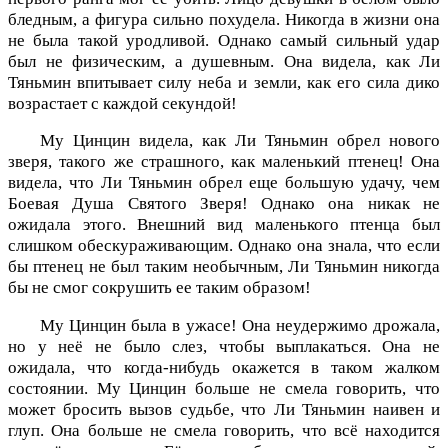
бледным, а фигура сильно похудела. Никогда в жизни она
не была такой уродливой. Однако самый сильный удар
был не физическим, а душевным. Она видела, как Ли
Тяньмин впитывает силу неба и земли, как его сила дико
возрастает с каждой секундой!
Му Цинцин видела, как Ли Тяньмин обрел нового
зверя, такого же страшного, как маленький птенец! Она
видела, что Ли Тяньмин обрел еще большую удачу, чем
Боевая Душа Святого Зверя! Однако она никак не
ожидала этого. Внешний вид маленького птенца был
слишком обескураживающим. Однако она знала, что если
бы птенец не был таким необычным, Ли Тяньмин никогда
бы не смог сокрушить ее таким образом!
Му Цинцин была в ужасе! Она неудержимо дрожала,
но у неё не было слез, чтобы выплакаться. Она не
ожидала, что когда-нибудь окажется в таком жалком
состоянии. Му Цинцин больше не смела говорить, что
может бросить вызов судьбе, что Ли Тяньмин наивен и
глуп. Она больше не смела говорить, что всё находится