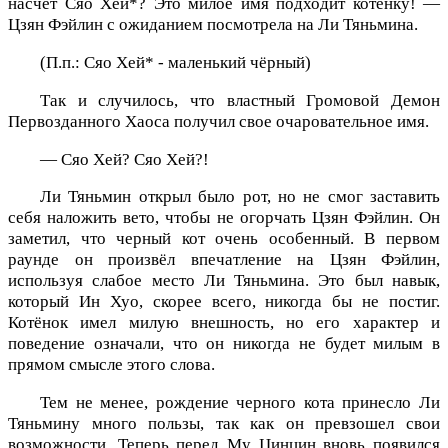
насчет Сяо Хей*? Это милое имя подходит котёнку! —
Цзян Фэйлин с ожиданием посмотрела на Ли Тяньмина.
(П.п.: Сяо Хей* - маленький чёрный)
Так и случилось, что властный Громовой Демон
Первозданного Хаоса получил свое очаровательное имя.
— Сяо Хей? Сяо Хей?!
Ли Тяньмин открыл было рот, но не смог заставить
себя наложить вето, чтобы не огорчать Цзян Фэйлин. Он
заметил, что черный кот очень особенный. В первом
раунде он произвёл впечатление на Цзян Фэйлин,
используя слабое место Ли Тяньмина. Это был навык,
который Ин Хуо, скорее всего, никогда бы не постиг.
Котёнок имел милую внешность, но его характер и
поведение означали, что он никогда не будет милым в
прямом смысле этого слова.
Тем не менее, рождение черного кота принесло Ли
Тяньмину много пользы, так как он превзошел свои
возможности. Теперь перед Му Цинцин вновь появился