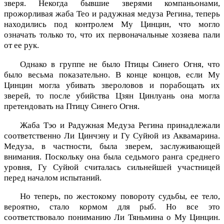
зверя. Некогда бывшие зверями компаньонами,
прожорливая жаба Тео и радужная медуза Регина, теперь
находились под контролем Му Цинцин, что могло
означать только то, что их первоначальные хозяева пали
от ее рук.
Однако в группе не было Птицы Синего Огня, что
было весьма показательно. В конце концов, если Му
Цинцин могла убивать звероловов и порабощать их
зверей, то после убийства Цзян Цинлуань она могла
претендовать на Птицу Синего Огня.
Жаба Тэо и Радужная Медуза Регина принадлежали
соответственно Ли Цинчэну и Гу Суйюй из Аквамарина.
Медуза, в частности, была зверем, заслуживающей
внимания. Поскольку она была седьмого ранга среднего
уровня, Гу Суйюй считалась сильнейшей участницей
перед началом испытаний.
Но теперь, по жестокому повороту судьбы, ее тело,
вероятно, стало кормом для рыб. Но все это
соответствовало пониманию Ли Тяньмина о Му Цинцин.