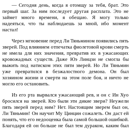
— Сегодня день, когда я отомщу за тебя, брат. Это
первый шаг. За ним последует другая расплата. Это не
займет много времени, я обещаю. Я могу только
надеяться, что ты наблюдаешь за мной, ибо момент
настал!
Через мгновение перед Ли Тяньмином появились пять
зверей. Под влиянием отпечатка фиолетовой крови смерть
не имела для них значения, превратив их в ужасающих
кровожадных существ. Даже Юэ Линцзи не смогла бы
выжить под натиском этих пяти зверей. Но Ли Тяньмин
уже превратился в безжалостного демона. Он был
хозяином жизни и смерти на этом поле боя, и ничто не
могло его остановить.
Из его рта вырвался ужасающий рев, и он с Ин Хуо
бросился на зверей. Кто были эти дикие звери? Неужели
пять зверей перед ним? Нет. Настоящим зверем был он,
Ли Тяньмин! Он научит Му Цинцин сожалеть. Он даст ей
понять, что его недооценка была самой большой ошибкой.
Благодаря ей он больше не был тем дураком, каким был