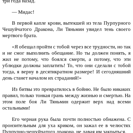
три года назад.
— Мидас!
В первой капле крови, вытекшей из тела Пурпурного
Чешуйчатого Дракона, Ли Тяньмин увидел тень своего
мертвого брата.
«Я обещал пройти с тобой через все трудности, но так
и не смог выполнить обещание. Но ты должен понять, я
жил не потому, что боялся смерти, а потому, что эти
ублюдки должны заплатить! То, что они сделали с тобой
тогда, я верну в десятикратном размере! И сегодняшний
день станет началом их страданий!»
Из битвы это превратилось в бойню. Не было никаких
правил, только тонкая грань между жизнью и смертью. На
этом поле боя Ли Тяньмин одержит верх над всеми
остальными!
Его черная рука была почти полностью обнажена. С
пронзительным для уха криком, он зажал ее в челюстях
Пурпурно-чешуйчатого дракона, не давая им закрыться.