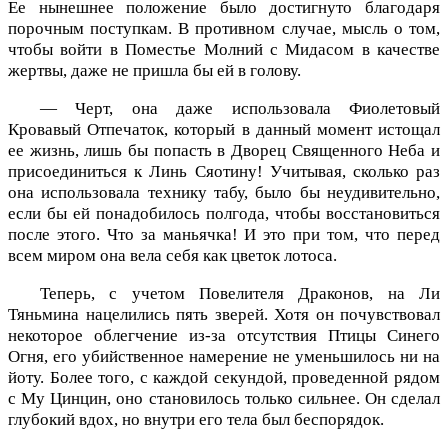
Ее нынешнее положение было достигнуто благодаря
порочным поступкам. В противном случае, мысль о том,
чтобы войти в Поместье Молний с Мидасом в качестве
жертвы, даже не пришла бы ей в голову.
— Черт, она даже использовала Фиолетовый
Кровавый Отпечаток, который в данный момент истощал
ее жизнь, лишь бы попасть в Дворец Священного Неба и
присоединиться к Линь Сяотину! Учитывая, сколько раз
она использовала технику табу, было бы неудивительно,
если бы ей понадобилось полгода, чтобы восстановиться
после этого. Что за маньячка! И это при том, что перед
всем миром она вела себя как цветок лотоса.
Теперь, с учетом Повелителя Драконов, на Ли
Тяньмина нацелились пять зверей. Хотя он почувствовал
некоторое облегчение из-за отсутствия Птицы Синего
Огня, его убийственное намерение не уменьшилось ни на
йоту. Более того, с каждой секундой, проведенной рядом
с Му Цинцин, оно становилось только сильнее. Он сделал
глубокий вдох, но внутри его тела был беспорядок.