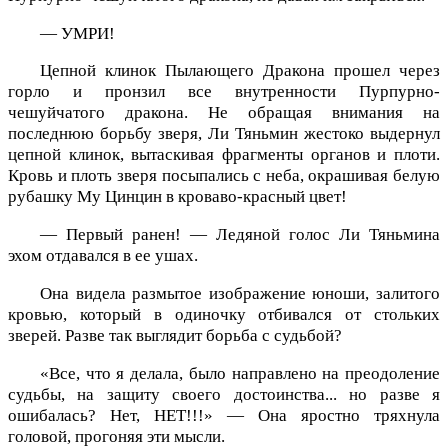
— УМРИ!
Цепной клинок Пылающего Дракона прошел через
горло и пронзил все внутренности Пурпурно-
чешуйчатого дракона. Не обращая внимания на
последнюю борьбу зверя, Ли Тяньмин жестоко выдернул
цепной клинок, вытаскивая фрагменты органов и плоти.
Кровь и плоть зверя посыпались с неба, окрашивая белую
рубашку Му Цинцин в кроваво-красный цвет!
— Первый ранен! — Ледяной голос Ли Тяньмина
эхом отдавался в ее ушах.
Она видела размытое изображение юноши, залитого
кровью, который в одиночку отбивался от стольких
зверей. Разве так выглядит борьба с судьбой?
«Все, что я делала, было направлено на преодоление
судьбы, на защиту своего достоинства... но разве я
ошибалась? Нет, НЕТ!!!» — Она яростно тряхнула
головой, прогоняя эти мысли.