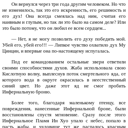
Он вернулся через три года другим человеком. Но что
не изменилось, так это его искренность, его решимость и
его дух! Она всегда смеялась над ним, считая его
наивным и глупым, но так ли это было на самом деле? Или
это было потому, что он любил ее всем сердцем...
— Нет, я не могу позволить его духу победить мой.
Убей его, убей его!!! — Липкое чувство охватило дух Му
Цинцин, и впервые она по-настоящему испугалась.
Под ее командованием остальные звери ответили
своими способностями духов. Жаба использовала свою
Кислотную волну, выплеснув поток смертельного яда, от
которого вода в округе окрасилась в неестественный
синий цвет. Но даже этот яд не смог пробить
Инфернальную броню.
Более того, благодаря маленькому птенцу, все
повреждения, нанесенные Инфернальной броне, были
восстановлены спустя мгновение. Сразу после этого
Инфернальное Пламя Ин Хуо упало с небес, попало в
пасть жабы, и чудовище тут же распалось красным