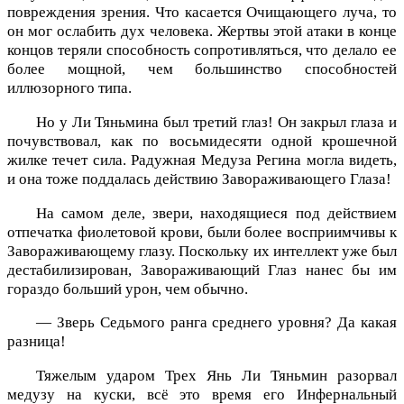
повреждения зрения. Что касается Очищающего луча, то
он мог ослабить дух человека. Жертвы этой атаки в конце
концов теряли способность сопротивляться, что делало ее
более мощной, чем большинство способностей
иллюзорного типа.
Но у Ли Тяньмина был третий глаз! Он закрыл глаза и
почувствовал, как по восьмидесяти одной крошечной
жилке течет сила. Радужная Медуза Регина могла видеть,
и она тоже поддалась действию Завораживающего Глаза!
На самом деле, звери, находящиеся под действием
отпечатка фиолетовой крови, были более восприимчивы к
Завораживающему глазу. Поскольку их интеллект уже был
дестабилизирован, Завораживающий Глаз нанес бы им
гораздо больший урон, чем обычно.
— Зверь Седьмого ранга среднего уровня? Да какая
разница!
Тяжелым ударом Трех Янь Ли Тяньмин разорвал
медузу на куски, всё это время его Инфернальный