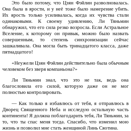
Это было потому, что Цзян Фэйлин разволновалась.
Она была в ярости, и у неё тоже было намерение убить.
Их ярость только усиливалась, когда их чувства стали
одинаковыми. К своему удивлению, Ли Тяньмин
обнаружил, что его сила резко возросла. Если Астральное
Вселение, к которому он привык, можно было назвать
совершенным, то степень синхронизации сейчас
зашкаливала. Она могла быть тринадцатого класса, даже
пятнадцатого!
«Неужели Цзян Фэйлин действительно была обычным
человеком без зверя компаньона?»
Ли Тяньмин знал, что это не так, ведь она
благословила его силой, которую даже он не мог
полностью контролировать.
— Как только я избавлюсь от тебя, я отправлюсь в
Дворец Священного Неба и исследую остальную часть
континента! Я должна поблагодарить тебя, Ли Тяньмин, за
то, что ты спас меня тогда. Спасибо, что изменил мою
жизнь и позволил мне стать женщиной Линь Сяотина.