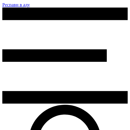
Респавн в аду