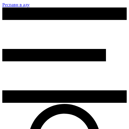
Респавн в аду