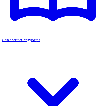
Оглавление
Следующая