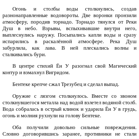
Огонь и столбы воды столкнулись, создав
разнонаправленные водовороты. Две воронки пронзили
атмосферу, породив торнадо. Торнадо тянулся от Реки
Душ в небо. Взрывы, вспыхивавшие внутри него,
выплеснулись наружу. Посыпались капли воды и сразу
испарились в раскалённой атмосфере. Река Душ
забурлила, как лава. В ней плескались волны и
сталкивались бури.
В центре стихий Ён У разогнал свой Магический
контур и взмахнул Вигридом.
Бентеке крепче сжал Трезубец и сделал выпад.
Оружие с лязгом столкнулось. Вместе со звоном
столкнувшегося металла над водой взлетел водяной столб.
Вода собралась в острый клинок и ударила Ён У в грудь,
огонь и молния рухнули на голову Бентеке.
Оба получили довольно сильные повреждения.
Словно договорившись заранее, противники не стали