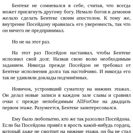
Бентеке не сомневался в себе, считая, что всегда
может присягнуть другому богу. Немало богов и демонов
желало сделать Бентеке своим апостолом. К тому же,
внутренне Посейдону нравилась его уверенность, так что
он ничего не предпринимал.
Но не на этот раз.
На этот раз Посейдон настаивал, чтобы Бентеке
исполнил свой долг. Назвав свою волю необходимым
заданием. Никогда прежде Посейдон не требовал от
Бентеке исполнения долга так настойчиво. И никогда его
так не удивляли доклады подчинённых.
Новичок, устроивший суматоху на нижних этажах.
Он делал новые записи в каждом зале славы и сравнял
очки с прежде непобедимым AllForOne на двадцать
первом этаже. Разумеется, Бентеке заинтересовался.
Ему было любопытно, кто же так разозлил Посейдона.
Если бы Посейдона привёл в ярость какой-нибудь гордец,
который даже не смотрит на нижние этажи, он бы не стал