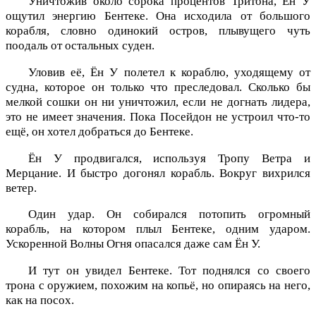
Уничтожив около сорока процентов Тритона, Ён У
ощутил энергию Бентеке. Она исходила от большого
корабля, словно одинокий остров, плывущего чуть
поодаль от остальных суден.
Уловив её, Ён У полетел к кораблю, уходящему от
судна, которое он только что преследовал. Сколько бы
мелкой сошки он ни уничтожил, если не догнать лидера,
это не имеет значения. Пока Посейдон не устроил что-то
ещё, он хотел добраться до Бентеке.
Ён У продвигался, используя Тропу Ветра и
Мерцание. И быстро догонял корабль. Вокруг вихрился
ветер.
Один удар. Он собирался потопить огромный
корабль, на котором плыл Бентеке, одним ударом.
Ускоренной Волны Огня опасался даже сам Ён У.
И тут он увидел Бентеке. Тот поднялся со своего
трона с оружием, похожим на копьё, но опираясь на него,
как на посох.