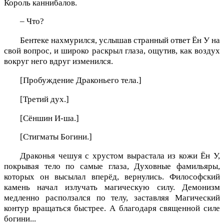
Король каннибалов.
– Что?
Бентеке нахмурился, услышав странный ответ Ён У на
свой вопрос, и широко раскрыл глаза, ощутив, как воздух
вокруг него вдруг изменился.
[Пробуждение Драконьего тела.]
[Третий дух.]
[Сёншин И-ша.]
[Стигматы Богини.]
Драконья чешуя с хрустом вырастала из кожи Ён У,
покрывая тело по самые глаза, Духовные фамильяры,
которых он высылал вперёд, вернулись. Философский
камень начал излучать магическую силу. Демонизм
медленно расползался по телу, заставляя Магический
контур вращаться быстрее. А благодаря священной силе
богини...