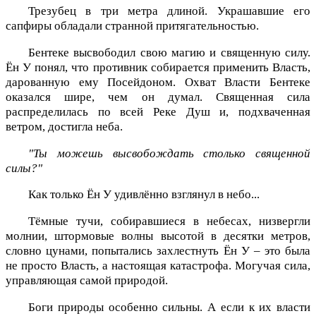
Трезубец в три метра длиной. Украшавшие его
сапфиры обладали странной притягательностью.
Бентеке высвободил свою магию и священную силу.
Ён У понял, что противник собирается применить Власть,
дарованную ему Посейдоном. Охват Власти Бентеке
оказался шире, чем он думал. Священная сила
распределилась по всей Реке Душ и, подхваченная
ветром, достигла неба.
"Ты можешь высвобождать столько священной
силы?"
Как только Ён У удивлённо взглянул в небо...
Тёмные тучи, собиравшиеся в небесах, низвергли
молнии, штормовые волны высотой в десятки метров,
словно цунами, попытались захлестнуть Ён У – это была
не просто Власть, а настоящая катастрофа. Могучая сила,
управляющая самой природой.
Боги природы особенно сильны. А если к их власти