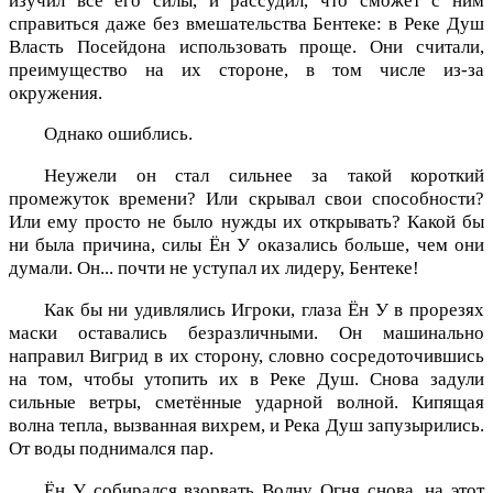
изучил все его силы, и рассудил, что сможет с ним
справиться даже без вмешательства Бентеке: в Реке Душ
Власть Посейдона использовать проще. Они считали,
преимущество на их стороне, в том числе из-за
окружения.
Однако ошиблись.
Неужели он стал сильнее за такой короткий
промежуток времени? Или скрывал свои способности?
Или ему просто не было нужды их открывать? Какой бы
ни была причина, силы Ён У оказались больше, чем они
думали. Он... почти не уступал их лидеру, Бентеке!
Как бы ни удивлялись Игроки, глаза Ён У в прорезях
маски оставались безразличными. Он машинально
направил Вигрид в их сторону, словно сосредоточившись
на том, чтобы утопить их в Реке Душ. Снова задули
сильные ветры, сметённые ударной волной. Кипящая
волна тепла, вызванная вихрем, и Река Душ запузырились.
От воды поднимался пар.
Ён У собирался взорвать Волну Огня снова, на этот