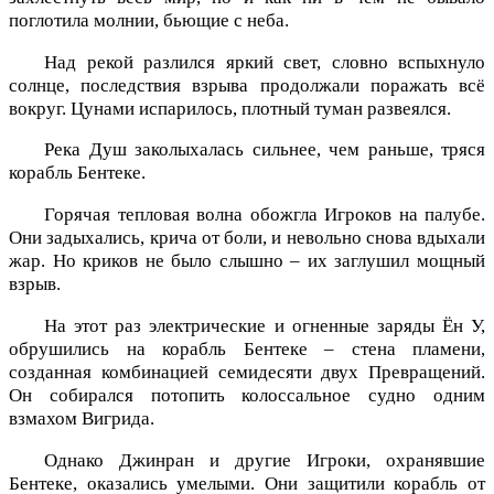
поглотила молнии, бьющие с неба.
Над рекой разлился яркий свет, словно вспыхнуло
солнце, последствия взрыва продолжали поражать всё
вокруг. Цунами испарилось, плотный туман развеялся.
Река Душ заколыхалась сильнее, чем раньше, тряся
корабль Бентеке.
Горячая тепловая волна обожгла Игроков на палубе.
Они задыхались, крича от боли, и невольно снова вдыхали
жар. Но криков не было слышно – их заглушил мощный
взрыв.
На этот раз электрические и огненные заряды Ён У,
обрушились на корабль Бентеке – стена пламени,
созданная комбинацией семидесяти двух Превращений.
Он собирался потопить колоссальное судно одним
взмахом Вигрида.
Однако Джинран и другие Игроки, охранявшие
Бентеке, оказались умелыми. Они защитили корабль от