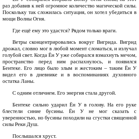
раз добавив к ней огромное количество магической силы.
Поскольку так сложилась ситуация, он хотел убедиться в
мощи Волны Огня.
Где ещё ему это удастся? Рядом только враги.
Ветры сконцентрировались вокруг Вигрида. Вигрид
дрожал, словно мог в любой момент сломаться, и излучал
голубой свет. Когда Ён У уже собирался взмахнуть мечом,
пространство перед ним распахнулось, и появился
Бентеке. Его лицо было злым и жестоким – таким Ён У
видел его в дневнике и в воспоминаниях духовного
остатка Ланы.
С одним отличием. Его энергия стала другой.
Бентеке сильно ударил Ён У в голову. На его руке
блестели синие бусины. Ён У не мог сказать с
уверенностью, но бусины походили на сгустки священной
силы Реки Душ.
Послышался хруст.