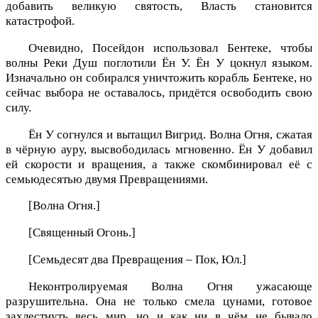
добавить великую святость, Власть становится
катастрофой.
Очевидно, Посейдон использовал Бентеке, чтобы
волны Реки Душ поглотили Ён У. Ён У цокнул языком.
Изначально он собирался уничтожить корабль Бентеке, но
сейчас выбора не оставалось, придётся освободить свою
силу.
Ён У согнулся и вытащил Вигрид. Волна Огня, сжатая
в чёрную ауру, высвободилась мгновенно. Ён У добавил
ей скорости и вращения, а также скомбинировал её с
семьюдесятью двумя Превращениями.
[Волна Огня.]
[Священный Огонь.]
[Семьдесят два Превращения – Пок, Юл.]
Неконтролируемая Волна Огня ужасающе
разрушительна. Она не только смела цунами, готовое
захлестнуть весь мир, но и как ни в чём не бывало