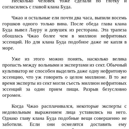
Несколько человек тоже сделали по глотку и
согласились с главой клана Буда.
Чжао и остальные ели почти два часа, выпили восемь
горшков одного только вина. После обеда глава клана
Буда вывел Лауру и девушек из ресторана. Эта трапеза
обошлась Чжао более чем в миллион нефритовых
эссенций. Но для клана Буда подобное даже не капля в
море.
Уже из этого можно понять, насколько велика
пропасть между вольными и экспертами из сект. Обычный
культиватор не способен выделить даже одну нефритовую
эссенцию, что уж говорить о целом миллионе. В то же
время эксперты из сект могли съесть миллион нефритовых
эссенций за один прием пищи. Разрыв безусловно
огромен.
Когда Чжао расплачивался, некоторые эксперты с
недовольным выражением лица уставились на него.
Однако главу клана Буда подобные вещи совершенно не
заботили. Если они осмелятся доставить ему