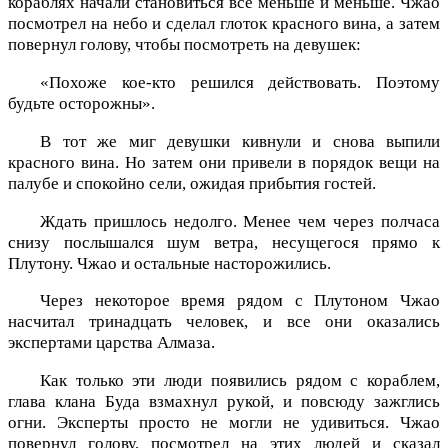
кораблях начали становиться все меньше и меньше. Чжао
посмотрел на небо и сделал глоток красного вина, а затем
повернул голову, чтобы посмотреть на девушек:
«Похоже кое-кто решился действовать. Поэтому
будьте осторожны».
В тот же миг девушки кивнули и снова выпили
красного вина. Но затем они привели в порядок вещи на
палубе и спокойно сели, ожидая прибытия гостей.
Ждать пришлось недолго. Менее чем через полчаса
снизу послышался шум ветра, несущегося прямо к
Плутону. Чжао и остальные насторожились.
Через некоторое время рядом с Плутоном Чжао
насчитал тринадцать человек, и все они оказались
экспертами царства Алмаза.
Как только эти люди появились рядом с кораблем,
глава клана Буда взмахнул рукой, и повсюду зажглись
огни. Эксперты просто не могли не удивиться. Чжао
повернул голову, посмотрел на этих людей и сказал