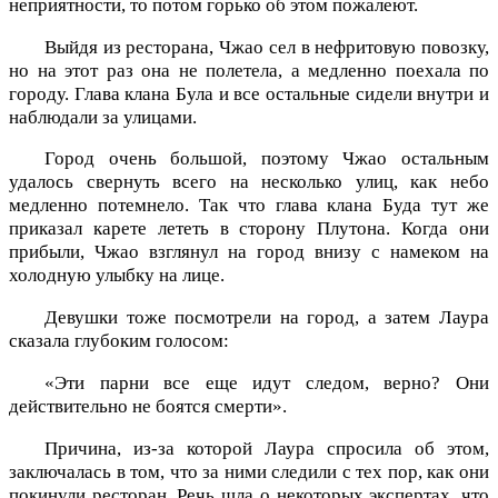
неприятности, то потом горько об этом пожалеют.
Выйдя из ресторана, Чжао сел в нефритовую повозку,
но на этот раз она не полетела, а медленно поехала по
городу. Глава клана Була и все остальные сидели внутри и
наблюдали за улицами.
Город очень большой, поэтому Чжао остальным
удалось свернуть всего на несколько улиц, как небо
медленно потемнело. Так что глава клана Буда тут же
приказал карете лететь в сторону Плутона. Когда они
прибыли, Чжао взглянул на город внизу с намеком на
холодную улыбку на лице.
Девушки тоже посмотрели на город, а затем Лаура
сказала глубоким голосом:
«Эти парни все еще идут следом, верно? Они
действительно не боятся смерти».
Причина, из-за которой Лаура спросила об этом,
заключалась в том, что за ними следили с тех пор, как они
покинули ресторан. Речь шла о некоторых экспертах, что