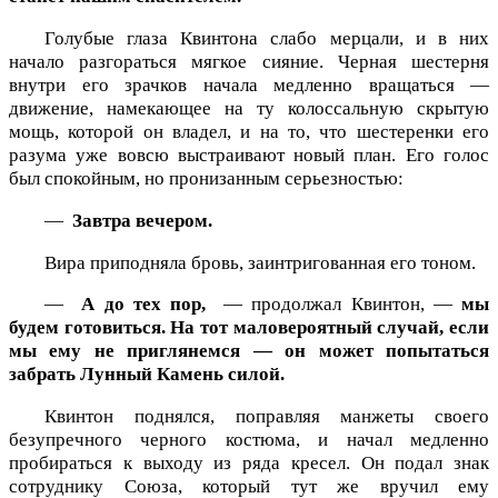
Голубые глаза Квинтона слабо мерцали, и в них
начало разгораться мягкое сияние. Черная шестерня
внутри его зрачков начала медленно вращаться —
движение, намекающее на ту колоссальную скрытую
мощь, которой он владел, и на то, что шестеренки его
разума уже вовсю выстраивают новый план. Его голос
был спокойным, но пронизанным серьезностью:
—
Завтра вечером.
Вира приподняла бровь, заинтригованная его тоном.
—
А до тех пор,
— продолжал Квинтон, —
мы
будем готовиться. На тот маловероятный случай, если
мы ему не приглянемся — он может попытаться
забрать Лунный Камень силой.
Квинтон поднялся, поправляя манжеты своего
безупречного черного костюма, и начал медленно
пробираться к выходу из ряда кресел. Он подал знак
сотруднику Союза, который тут же вручил ему