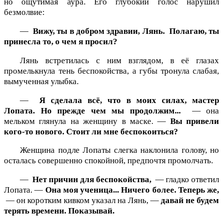
но ощутимая аура. Его глубокий голос нарушил
безмолвие:
—
Вижу, ты в добром здравии, Лянь.
Полагаю, ты
принесла то, о чем я просил?
Лянь встретилась с ним взглядом, в её глазах
промелькнула тень беспокойства, а губы тронула слабая,
вымученная улыбка.
—
Я сделала всё, что в моих силах, мастер
Лопата. Но прежде чем мы продолжим...
— она
мельком глянула на женщину в маске. —
Вы привели
кого-то нового. Стоит ли мне беспокоиться?
Женщина подле Лопаты слегка наклонила голову, но
осталась совершенно спокойной, предпочтя промолчать.
—
Нет причин для беспокойства,
— гладко ответил
Лопата. —
Она моя ученица... Ничего более. Теперь же,
— он коротким кивком указал на Лянь, —
давай не будем
терять времени. Показывай.