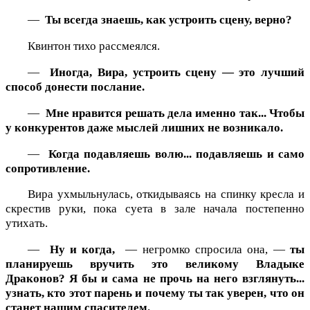
—
Ты всегда знаешь, как устроить сцену, верно?
Квинтон тихо рассмеялся.
—
Иногда, Вира, устроить сцену — это лучший
способ донести послание.
—
Мне нравится решать дела именно так... Чтобы
у конкурентов даже мыслей лишних не возникало.
—
Когда подавляешь волю... подавляешь и само
сопротивление.
Вира ухмыльнулась, откидываясь на спинку кресла и
скрестив руки, пока суета в зале начала постепенно
утихать.
—
Ну и когда,
— негромко спросила она, —
ты
планируешь вручить это великому Владыке
Драконов? Я бы и сама не прочь на него взглянуть...
узнать, кто этот парень и почему ты так уверен, что он
станет нашим спасителем.