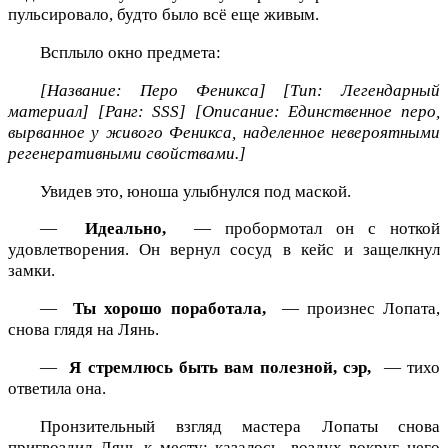
пульсировало, будто было всё еще живым.
Всплыло окно предмета:
[Название: Перо Феникса]
[Тип: Легендарный
материал]
[Ранг: SSS]
[Описание: Единственное перо,
вырванное у живого Феникса, наделенное невероятными
регенеративными свойствами.]
Увидев это, юноша улыбнулся под маской.
—
Идеально,
— пробормотал он с ноткой
удовлетворения. Он вернул сосуд в кейс и защелкнул
замки.
—
Ты хорошо поработала,
— произнес Лопата,
снова глядя на Лянь.
—
Я стремлюсь быть вам полезной, сэр,
— тихо
ответила она.
Пронзительный взгляд мастера Лопаты снова
пригвоздил Лянь к месту; казалось, воздух вокруг него