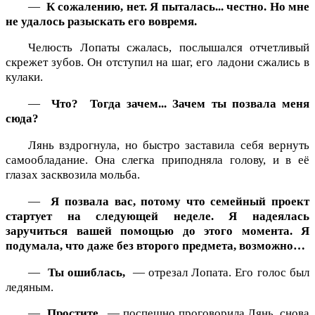
—
К сожалению, нет.
Я пыталась... честно. Но мне
не удалось разыскать его вовремя.
Челюсть Лопаты сжалась, послышался отчетливый
скрежет зубов. Он отступил на шаг, его ладони сжались в
кулаки.
—
Что?
Тогда зачем... Зачем ты позвала меня
сюда?
Лянь вздрогнула, но быстро заставила себя вернуть
самообладание. Она слегка приподняла голову, и в её
глазах засквозила мольба.
—
Я позвала вас, потому что семейный проект
стартует на следующей неделе. Я надеялась
заручиться вашей помощью до этого момента. Я
подумала, что даже без второго предмета, возможно…
—
Ты ошиблась,
— отрезал Лопата. Его голос был
ледяным.
—
Простите,
— поспешно проговорила Лянь, снова