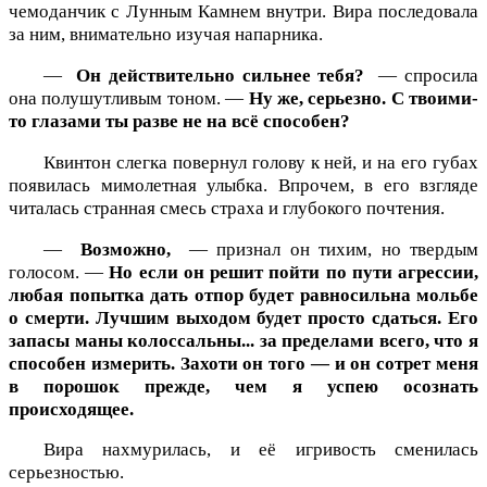
чемоданчик с Лунным Камнем внутри. Вира последовала
за ним, внимательно изучая напарника.
—
Он действительно сильнее тебя?
— спросила
она полушутливым тоном. —
Ну же, серьезно. С твоими-
то глазами ты разве не на всё способен?
Квинтон слегка повернул голову к ней, и на его губах
появилась мимолетная улыбка. Впрочем, в его взгляде
читалась странная смесь страха и глубокого почтения.
—
Возможно,
— признал он тихим, но твердым
голосом. —
Но если он решит пойти по пути агрессии,
любая попытка дать отпор будет равносильна мольбе
о смерти. Лучшим выходом будет просто сдаться. Его
запасы маны колоссальны... за пределами всего, что я
способен измерить. Захоти он того — и он сотрет меня
в порошок прежде, чем я успею осознать
происходящее.
Вира нахмурилась, и её игривость сменилась
серьезностью.