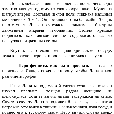
Лянь колебалась лишь мгновение, после чего едва
заметно кивнула одному из своих охранников. Мужчина
шагнул вперед, доставая из-под полы пиджака изящный
металлический кейс. Он поставил его на ближайший ящик
и отступил. Лянь потянулась к замкам и быстрым
движением открыла чемоданчик. Стоило крышке
подняться, как мягкое сияние содержимого залило
переулок призрачным светом.
Внутри, в стеклянном цилиндрическом сосуде,
лежало красное перо, которое ярко светилось изнутри.
—
Перо феникса, как вы и просили,
— плавно
произнесла Лянь, отходя в сторону, чтобы Лопата мог
разглядеть трофей.
Глаза Лопаты под маской слегка сузились, пока он
изучал предмет. Стоящая рядом женщина не
шелохнулась, хотя её взгляд на миг задержался на кейсе.
Спустя секунду Лопата подошел ближе; звук его шагов
негромко отозвался в тишине. Он наклонился, взял сосуд и
поднес его к тусклому свету. Перо внутри словно мелко