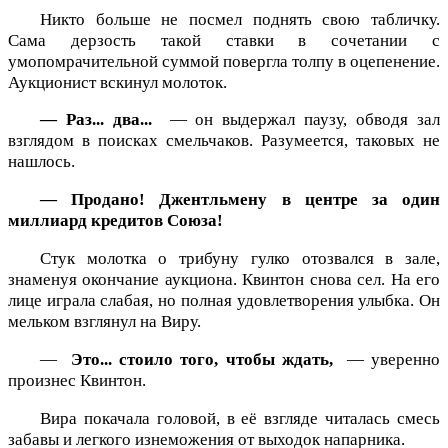
Никто больше не посмел поднять свою табличку.
Сама дерзость такой ставки в сочетании с
умопомрачительной суммой повергла толпу в оцепенение.
Аукционист вскинул молоток.
— Раз... два...
— он выдержал паузу, обводя зал
взглядом в поисках смельчаков. Разумеется, таковых не
нашлось.
— Продано! Джентльмену в центре за один
миллиард кредитов Союза!
Стук молотка о трибуну гулко отозвался в зале,
знаменуя окончание аукциона. Квинтон снова сел. На его
лице играла слабая, но полная удовлетворения улыбка. Он
мельком взглянул на Виру.
—
Это... стоило того, чтобы ждать,
— уверенно
произнес Квинтон.
Вира покачала головой, в её взгляде читалась смесь
забавы и легкого изнеможения от выходок напарника.