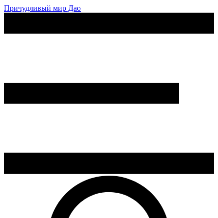
Причудливый мир Дао