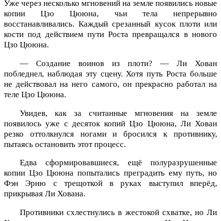
Уже через несколько мгновений на земле появились новые
копии Цзо Цююна, чьи тела непрерывно
восстанавливались. Каждый срезанный кусок плоти или
кости под действием пути Роста превращался в нового
Цзо Цююна.
— Создание воинов из плоти? — Ли Хован
побледнел, наблюдая эту сцену. Хотя путь Роста больше
не действовал на него самого, он прекрасно работал на
теле Цзо Цююна.
Увидев, как за считанные мгновения на земле
появилось уже с десяток копий Цзо Цююна, Ли Хован
резко оттолкнулся ногами и бросился к противнику,
пытаясь остановить этот процесс.
Едва сформировавшиеся, ещё полуразрушенные
копии Цзо Цююна попытались преградить ему путь, но
Фэн Эрню с трещоткой в руках выступил вперёд,
прикрывая Ли Хована.
Противники схлестнулись в жестокой схватке, но Ли