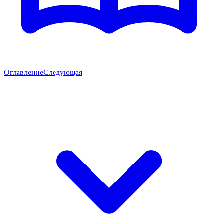
Оглавление
Следующая