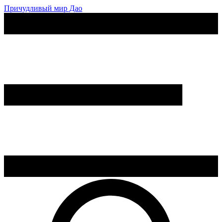
Причудливый мир Дао