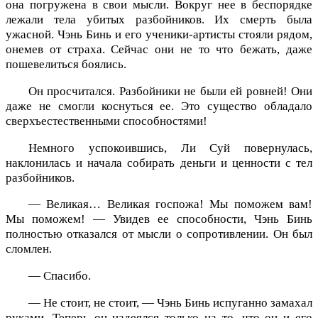
она погружена в свои мысли. Вокруг нее в беспорядке
лежали тела убитых разбойников. Их смерть была
ужасной. Чэнь Бинь и его ученики-артисты стояли рядом,
онемев от страха. Сейчас они не то что бежать, даже
пошевелиться боялись.
Он просчитался. Разбойники не были ей ровней! Они
даже не смогли коснуться ее. Это существо обладало
сверхъестественными способностями!
Немного успокоившись, Ли Суй повернулась,
наклонилась и начала собирать деньги и ценности с тел
разбойников.
— Великая… Великая госпожа! Мы поможем вам!
Мы поможем! — Увидев ее способности, Чэнь Бинь
полностью отказался от мысли о сопротивлении. Он был
сломлен.
— Спасибо.
— Не стоит, не стоит, — Чэнь Бинь испуганно замахал
руками. Теперь он надеялся только на то, что он и его