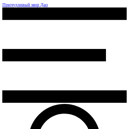
Причудливый мир Дао