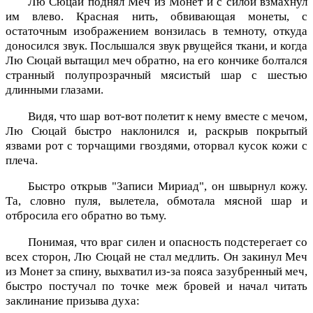
Лю Сюцай поднял Меч из Монет и с силой взмахнул
им влево. Красная нить, обвивающая монеты, с
остаточным изображением вонзилась в темноту, откуда
доносился звук. Послышался звук рвущейся ткани, и когда
Лю Сюцай вытащил меч обратно, на его кончике болтался
странный полупрозрачный мясистый шар с шестью
длинными глазами.
Видя, что шар вот-вот полетит к нему вместе с мечом,
Лю Сюцай быстро наклонился и, раскрыв покрытый
язвами рот с торчащими гвоздями, оторвал кусок кожи с
плеча.
Быстро открыв "Записи Мириад", он швырнул кожу.
Та, словно пуля, вылетела, обмотала мясной шар и
отбросила его обратно во тьму.
Понимая, что враг силен и опасность подстерегает со
всех сторон, Лю Сюцай не стал медлить. Он закинул Меч
из Монет за спину, выхватил из-за пояса зазубренный меч,
быстро постучал по точке меж бровей и начал читать
заклинание призыва духа: