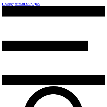
Причудливый мир Дао