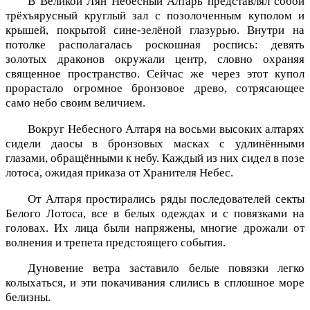
В Великой Лян Небесный Алтарь представлял собой
трёхъярусный круглый зал с позолоченным куполом и
крышей, покрытой сине-зелёной глазурью. Внутри на
потолке располагалась роскошная роспись: девять
золотых драконов окружали центр, словно охраняя
священное пространство. Сейчас же через этот купол
прорастало огромное бронзовое древо, сотрясающее
само небо своим величием.
Вокруг Небесного Алтаря на восьми высоких алтарях
сидели даосы в бронзовых масках с удлинёнными
глазами, обращёнными к небу. Каждый из них сидел в позе
лотоса, ожидая приказа от Хранителя Небес.
От Алтаря простирались ряды последователей секты
Белого Лотоса, все в белых одеждах и с повязками на
головах. Их лица были напряжены, многие дрожали от
волнения и трепета предстоящего события.
Дуновение ветра заставило белые повязки легко
колыхаться, и эти покачивания слились в сплошное море
белизны.