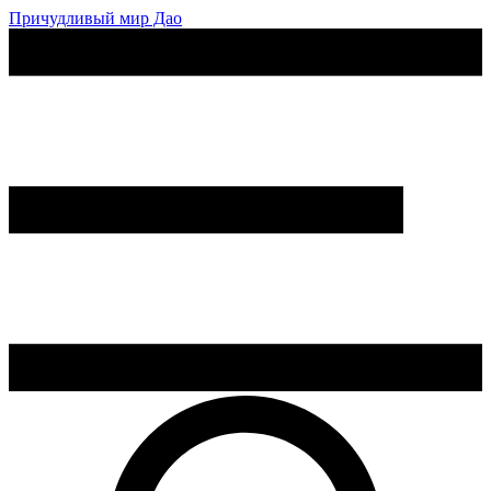
Причудливый мир Дао