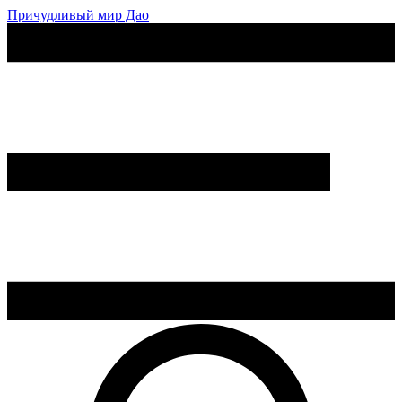
Причудливый мир Дао