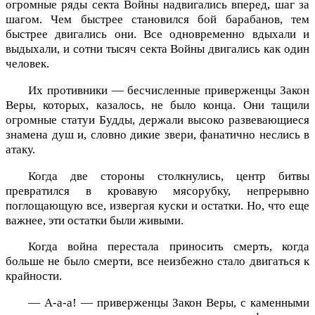
огромные ряды секта Войны надвигались вперед, шаг за
шагом. Чем быстрее становился бой барабанов, тем
быстрее двигались они. Все одновременно вдыхали и
выдыхали, и сотни тысяч секта Войны двигались как один
человек.
Их противники — бесчисленные приверженцы Закон
Веры, которых, казалось, не было конца. Они тащили
огромные статуи Будды, держали высоко развевающиеся
знамена душ и, словно дикие звери, фанатично неслись в
атаку.
Когда две стороны столкнулись, центр битвы
превратился в кровавую мясорубку, непрерывно
поглощающую все, извергая куски и остатки. Но, что еще
важнее, эти остатки были живыми.
Когда война перестала приносить смерть, когда
больше не было смерти, все неизбежно стало двигаться к
крайности.
— А-а-а! — приверженцы Закон Веры, с каменными