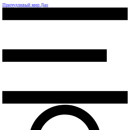
Причудливый мир Дао