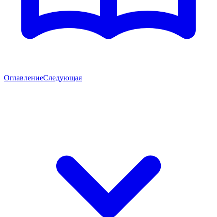
Оглавление
Следующая