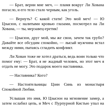
— Брат, верни мне меч, — пламя вокруг Ли Хована
погасло, и его тело стало черным, как уголь.
— Вернуть? С какой стати! Это мой меч! — Ю
Цзысюн, с налитыми кровью глазами, посмотрел на Ли
Хована, — ты, мерзавец-еретик!
— Цзысюн, друг мой, мы же свои, зачем так грубо?
Давайте все обсудим спокойно, — лысый мужчина встал
между ними, пытаясь сгладить конфликт.
Ли Хован тоже не хотел драться, ведь воин только что
помог ему: — Брат, я не жадный человек, но этот меч я
отдать не могу. Это подарок моего наставника.
— Наставника? Кого?
— Настоятельницы Цзин Синь из монастыря
Спокойной Любви.
Услышав это имя, Ю Цзысюн на мгновение замер, а
затем ослабил цепь, и Меч с Пурпурной Кистью упал на