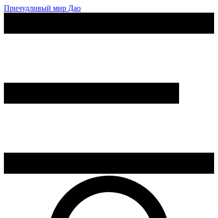
Причудливый мир Дао