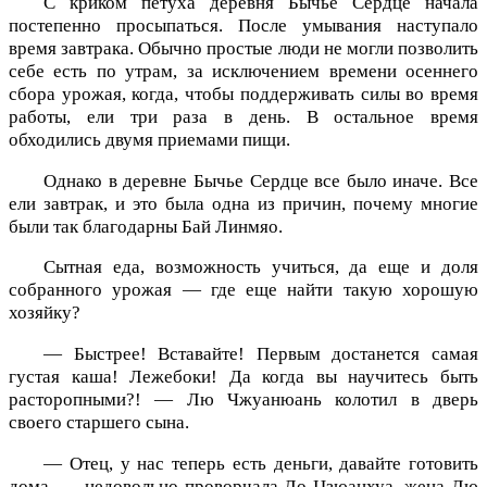
С криком петуха деревня Бычье Сердце начала
постепенно просыпаться. После умывания наступало
время завтрака. Обычно простые люди не могли позволить
себе есть по утрам, за исключением времени осеннего
сбора урожая, когда, чтобы поддерживать силы во время
работы, ели три раза в день. В остальное время
обходились двумя приемами пищи.
Однако в деревне Бычье Сердце все было иначе. Все
ели завтрак, и это была одна из причин, почему многие
были так благодарны Бай Линмяо.
Сытная еда, возможность учиться, да еще и доля
собранного урожая — где еще найти такую хорошую
хозяйку?
— Быстрее! Вставайте! Первым достанется самая
густая каша! Лежебоки! Да когда вы научитесь быть
расторопными?! — Лю Чжуанюань колотил в дверь
своего старшего сына.
— Отец, у нас теперь есть деньги, давайте готовить
дома, — недовольно проворчала Ло Цзюанхуа, жена Лю