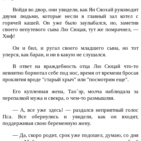
Войдя во двор, они увидели, как Ян Сяохай руководит
двумя людьми, которые несли в главный зал котел с
горячей кашей. Он уже было заулыбался, но, заметив
своего непутевого сына Лю Сюцая, тут же помрачнел, —
Хмф!
Он и бил, и ругал своего младшего сына, но тот
уперся, как баран, и ни в какую не слушался.
В ответ на враждебность отца Лю Сюцай что-то
невнятно бормотал себе под нос, время от времени бросая
проклятия вроде "старый хрыч" или "посмотрим еще".
Его купленная жена, Тао`эр, молча наблюдала за
перепалкой мужа и свекра, о чем-то размышляя.
— А, все уже здесь! — раздался неприятный голос
Пса. Все обернулись и увидели, как он входит,
поддерживая свою беременную жену.
— Да, скоро родит, срок уже подошел, думаю, со дня