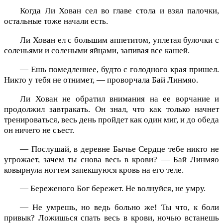
Когда Ли Хован сел во главе стола и взял палочки,
остальные тоже начали есть.
Ли Хован ел с большим аппетитом, уплетая булочки с
соленьями и солеными яйцами, запивая все кашей.
— Ешь помедленнее, будто с голодного края пришел.
Никто у тебя не отнимет, — проворчала Бай Линмяо.
Ли Хован не обратил внимания на ее ворчание и
продолжил завтракать. Он знал, что как только начнет
тренироваться, весь день пройдет как один миг, и до обеда
он ничего не съест.
— Послушай, в деревне Бычье Сердце тебе никто не
угрожает, зачем ты снова весь в крови? — Бай Линмяо
ковырнула ногтем запекшуюся кровь на его теле.
— Береженого Бог бережет. Не волнуйся, не умру.
— Не умрешь, но ведь больно же! Ты что, к боли
привык? Ложишься спать весь в крови, ночью встанешь