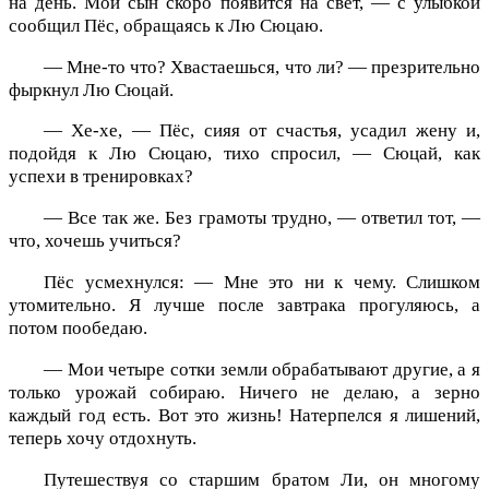
на день. Мой сын скоро появится на свет, — с улыбкой
сообщил Пёс, обращаясь к Лю Сюцаю.
— Мне-то что? Хвастаешься, что ли? — презрительно
фыркнул Лю Сюцай.
— Хе-хе, — Пёс, сияя от счастья, усадил жену и,
подойдя к Лю Сюцаю, тихо спросил, — Сюцай, как
успехи в тренировках?
— Все так же. Без грамоты трудно, — ответил тот, —
что, хочешь учиться?
Пёс усмехнулся: — Мне это ни к чему. Слишком
утомительно. Я лучше после завтрака прогуляюсь, а
потом пообедаю.
— Мои четыре сотки земли обрабатывают другие, а я
только урожай собираю. Ничего не делаю, а зерно
каждый год есть. Вот это жизнь! Натерпелся я лишений,
теперь хочу отдохнуть.
Путешествуя со старшим братом Ли, он многому