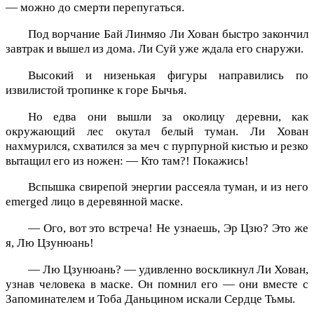
— можно до смерти перепугаться.
Под ворчание Бай Линмяо Ли Хован быстро закончил
завтрак и вышел из дома. Ли Суй уже ждала его снаружи.
Высокий и низенькая фигуры направились по
извилистой тропинке к горе Бычья.
Но едва они вышли за околицу деревни, как
окружающий лес окутал белый туман. Ли Хован
нахмурился, схватился за меч с пурпурной кистью и резко
вытащил его из ножен: — Кто там?! Покажись!
Вспышка свирепой энергии рассеяла туман, и из него
emerged лицо в деревянной маске.
— Ого, вот это встреча! Не узнаешь, Эр Цзю? Это же
я, Лю Цзунюань!
— Лю Цзунюань? — удивленно воскликнул Ли Хован,
узнав человека в маске. Он помнил его — они вместе с
Запоминателем и Тоба Даньцином искали Сердце Тьмы.