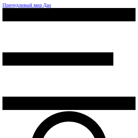
Причудливый мир Дао