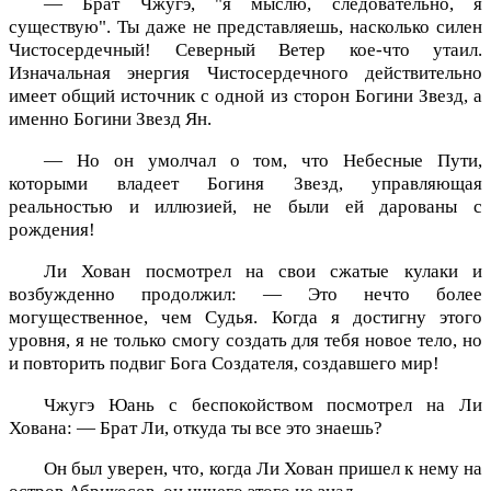
— Брат Чжугэ, "я мыслю, следовательно, я
существую". Ты даже не представляешь, насколько силен
Чистосердечный! Северный Ветер кое-что утаил.
Изначальная энергия Чистосердечного действительно
имеет общий источник с одной из сторон Богини Звезд, а
именно Богини Звезд Ян.
— Но он умолчал о том, что Небесные Пути,
которыми владеет Богиня Звезд, управляющая
реальностью и иллюзией, не были ей дарованы с
рождения!
Ли Хован посмотрел на свои сжатые кулаки и
возбужденно продолжил: — Это нечто более
могущественное, чем Судья. Когда я достигну этого
уровня, я не только смогу создать для тебя новое тело, но
и повторить подвиг Бога Создателя, создавшего мир!
Чжугэ Юань с беспокойством посмотрел на Ли
Хована: — Брат Ли, откуда ты все это знаешь?
Он был уверен, что, когда Ли Хован пришел к нему на