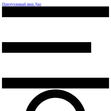
Причудливый мир Дао