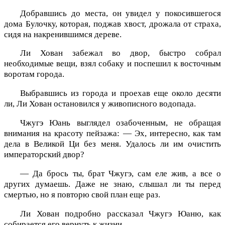
Добравшись до места, он увидел у покосившегося
дома Булочку, которая, поджав хвост, дрожала от страха,
сидя на накренившимся дереве.
Ли Хован забежал во двор, быстро собрал
необходимые вещи, взял собаку и поспешил к восточным
воротам города.
Выбравшись из города и проехав еще около десяти
ли, Ли Хован остановился у живописного водопада.
Чжугэ Юань выглядел озабоченным, не обращая
внимания на красоту пейзажа: — Эх, интересно, как там
дела в Великой Ци без меня. Удалось ли им очистить
императорский двор?
— Да брось ты, брат Чжугэ, сам еле жив, а все о
других думаешь. Даже не знаю, слышал ли ты перед
смертью, но я повторю свой план еще раз.
Ли Хован подробно рассказал Чжугэ Юаню, как
собирается его вернуть к жизни.