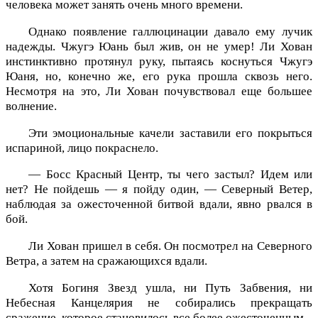
человека может занять очень много времени.
Однако появление галлюцинации давало ему лучик
надежды. Чжугэ Юань был жив, он не умер! Ли Хован
инстинктивно протянул руку, пытаясь коснуться Чжугэ
Юаня, но, конечно же, его рука прошла сквозь него.
Несмотря на это, Ли Хован почувствовал еще большее
волнение.
Эти эмоциональные качели заставили его покрыться
испариной, лицо покраснело.
— Босс Красный Центр, ты чего застыл? Идем или
нет? Не пойдешь — я пойду один, — Северный Ветер,
наблюдая за ожесточенной битвой вдали, явно рвался в
бой.
Ли Хован пришел в себя. Он посмотрел на Северного
Ветра, а затем на сражающихся вдали.
Хотя Богиня Звезд ушла, ни Путь Забвения, ни
Небесная Канцелярия не собирались прекращать
сражение, которое становилось все более ожесточенным.