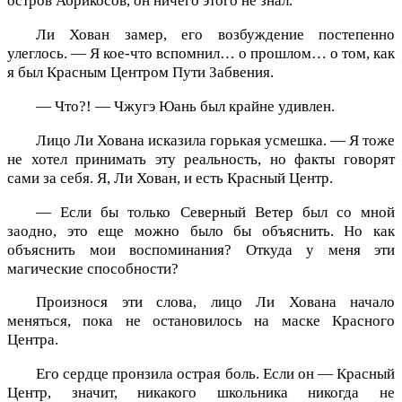
остров Абрикосов, он ничего этого не знал.
Ли Хован замер, его возбуждение постепенно
улеглось. — Я кое-что вспомнил… о прошлом… о том, как
я был Красным Центром Пути Забвения.
— Что?! — Чжугэ Юань был крайне удивлен.
Лицо Ли Хована исказила горькая усмешка. — Я тоже
не хотел принимать эту реальность, но факты говорят
сами за себя. Я, Ли Хован, и есть Красный Центр.
— Если бы только Северный Ветер был со мной
заодно, это еще можно было бы объяснить. Но как
объяснить мои воспоминания? Откуда у меня эти
магические способности?
Произнося эти слова, лицо Ли Хована начало
меняться, пока не остановилось на маске Красного
Центра.
Его сердце пронзила острая боль. Если он — Красный
Центр, значит, никакого школьника никогда не