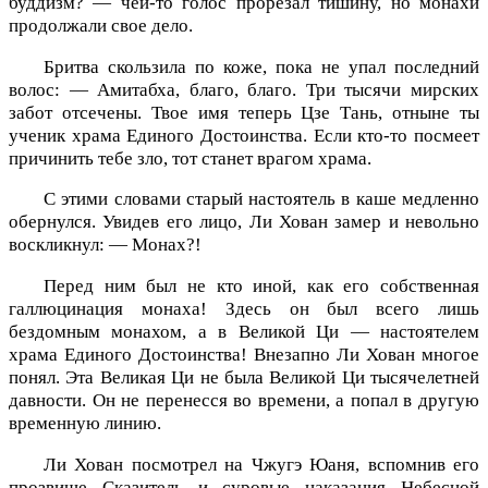
буддизм? — чей-то голос прорезал тишину, но монахи
продолжали свое дело.
Бритва скользила по коже, пока не упал последний
волос: — Амитабха, благо, благо. Три тысячи мирских
забот отсечены. Твое имя теперь Цзе Тань, отныне ты
ученик храма Единого Достоинства. Если кто-то посмеет
причинить тебе зло, тот станет врагом храма.
С этими словами старый настоятель в каше медленно
обернулся. Увидев его лицо, Ли Хован замер и невольно
воскликнул: — Монах?!
Перед ним был не кто иной, как его собственная
галлюцинация монаха! Здесь он был всего лишь
бездомным монахом, а в Великой Ци — настоятелем
храма Единого Достоинства! Внезапно Ли Хован многое
понял. Эта Великая Ци не была Великой Ци тысячелетней
давности. Он не перенесся во времени, а попал в другую
временную линию.
Ли Хован посмотрел на Чжугэ Юаня, вспомнив его
прозвище Сказитель и суровые наказания Небесной