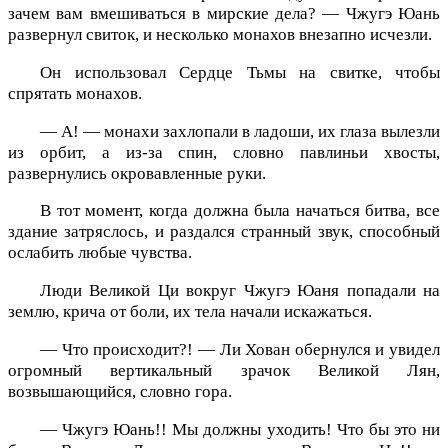
зачем вам вмешиваться в мирские дела? — Чжугэ Юань
развернул свиток, и несколько монахов внезапно исчезли.
Он использовал Сердце Тьмы на свитке, чтобы
спрятать монахов.
— А! — монахи захлопали в ладоши, их глаза вылезли
из орбит, а из-за спин, словно павлиньи хвосты,
развернулись окровавленные руки.
В тот момент, когда должна была начаться битва, все
здание затряслось, и раздался странный звук, способный
ослабить любые чувства.
Люди Великой Ци вокруг Чжугэ Юаня попадали на
землю, крича от боли, их тела начали искажаться.
— Что происходит?! — Ли Хован обернулся и увидел
огромный вертикальный зрачок Великой Лян,
возвышающийся, словно гора.
— Чжугэ Юань!! Мы должны уходить! Что бы это ни