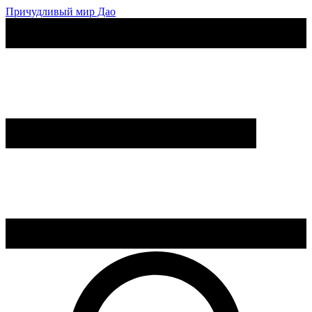
Причудливый мир Дао