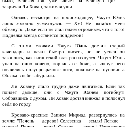
было, Великая Лян уже влияет на Великую Ци!! —
закричал Ли Хован, зажимая уши.
Однако, несмотря на происходящее, Чжугэ Юань
лишь холодно усмехнулся: — Хм! Не пытайся меня
обмануть! Даже если ты стал таким огромным, что с того!
Подделка всегда останется подделкой!
С этими словами Чжугэ Юань достал старый
календарь и начал быстро писать, но не успел он
закончить, как гигантский глаз распахнулся. Чжугэ Юань
упал на одно колено, корчась от боли, а вокруг него
появились полупрозрачные нити, похожие на пуповины.
Облака в небе забурлили.
Ли Ховану стало трудно даже двигаться. Если так
пойдет дальше, они с Чжугэ Юанем погибнут!
Собравшись с духом, Ли Хован достал кинжал и полоснул
себя по горлу.
Кроваво-красные Записи Мириад развернулись на
земле: "Печень — дерево! Селезенка — земля! Легкие —
металл! Почки — вода! Сердце — огонь! Наполнение