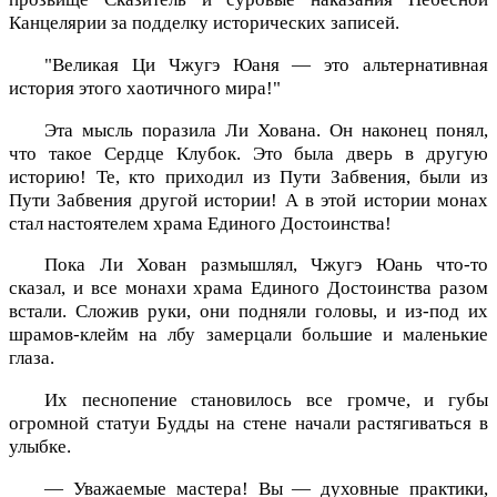
Канцелярии за подделку исторических записей.
"Великая Ци Чжугэ Юаня — это альтернативная
история этого хаотичного мира!"
Эта мысль поразила Ли Хована. Он наконец понял,
что такое Сердце Клубок. Это была дверь в другую
историю! Те, кто приходил из Пути Забвения, были из
Пути Забвения другой истории! А в этой истории монах
стал настоятелем храма Единого Достоинства!
Пока Ли Хован размышлял, Чжугэ Юань что-то
сказал, и все монахи храма Единого Достоинства разом
встали. Сложив руки, они подняли головы, и из-под их
шрамов-клейм на лбу замерцали большие и маленькие
глаза.
Их песнопение становилось все громче, и губы
огромной статуи Будды на стене начали растягиваться в
улыбке.
— Уважаемые мастера! Вы — духовные практики,