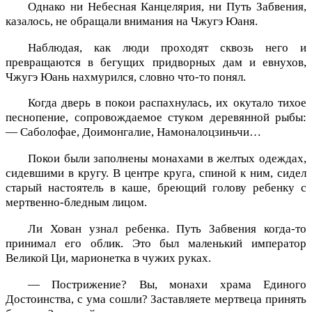
Однако ни Небесная Канцелярия, ни Путь Забвения,
казалось, не обращали внимания на Чжугэ Юаня.
Наблюдая, как люди проходят сквозь него и
превращаются в бегущих придворных дам и евнухов,
Чжугэ Юань нахмурился, словно что-то понял.
Когда дверь в покои распахнулась, их окутало тихое
песнопение, сопровождаемое стуком деревянной рыбы:
— Саболофае, Доимонгалие, Намоналоцзиньчи…
Покои были заполнены монахами в желтых одеждах,
сидевшими в кругу. В центре круга, спиной к ним, сидел
старый настоятель в каше, бреющий голову ребенку с
мертвенно-бледным лицом.
Ли Хован узнал ребенка. Путь Забвения когда-то
принимал его облик. Это был маленький император
Великой Ци, марионетка в чужих руках.
— Пострижение? Вы, монахи храма Единого
Достоинства, с ума сошли? Заставляете мертвеца принять