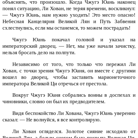
объяснять, что произошло. Когда Чжугэ Юань наконец
понял ситуацию, Ли Хован, не теряя времени, воскликнул:
— Чжугэ Юань, нам нужно уходить! Это место опасно!
Небесная Канцелярия Великой Лян и Путь Забвения
схлестнулись, если мы останемся, то можем пострадать!
Чжугэ Юань покачал головой и указал на
императорский дворец. — Нет, мы уже начали зачистку,
нельзя бросать дело на полпути.
Независимо от того, что только что пережил Ли
Хован, с точки зрения Чжугэ Юаня, он вместе с другими
вошел во дворец, чтобы заставить марионеточного
императора Великой Ци отречься от престола.
Вокруг Чжугэ Юаня собрались воины в доспехах и
чиновники, словно он был их предводителем.
Видя беспокойство Ли Хована, Чжугэ Юань уверенно
сказал: — Не волнуйся, я все контролирую.
Ли Хован огляделся. Золотое сияние исходило от
Великой Лян, а белым снегом была покрыта Великая Ци.