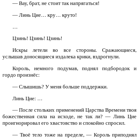
— Вау, брат, не стоит так напрягаться!
— Линь Цие… кру… круто!
…
Цзинь! Цзинь! Цзинь!
Искры летели во все стороны. Сражающиеся,
услышав доносящиеся издалека крики, вздрогнули.
Король, немного подумав, поднял подбородок и
гордо произнёс:
— Слышишь? У меня больше поддержки.
Линь Цие: …
— После стольких применений Царства Времени твоя
божественная сила на исходе, не так ли? — Линь Цие
проигнорировал его хвастовство и спокойно спросил.
— Твоё тело тоже на пределе, — Король приподнял