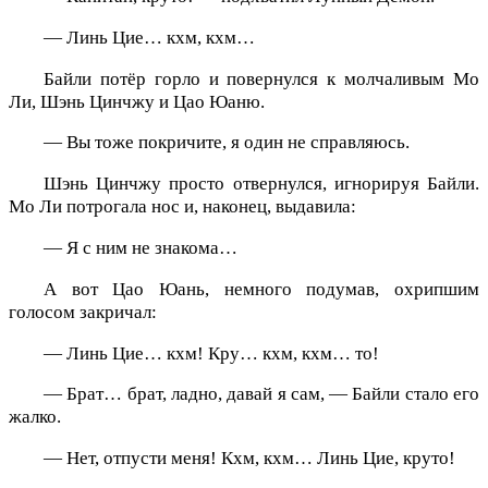
— Линь Цие… кхм, кхм…
Байли потёр горло и повернулся к молчаливым Мо
Ли, Шэнь Цинчжу и Цао Юаню.
— Вы тоже покричите, я один не справляюсь.
Шэнь Цинчжу просто отвернулся, игнорируя Байли.
Мо Ли потрогала нос и, наконец, выдавила:
— Я с ним не знакома…
А вот Цао Юань, немного подумав, охрипшим
голосом закричал:
— Линь Цие… кхм! Кру… кхм, кхм… то!
— Брат… брат, ладно, давай я сам, — Байли стало его
жалко.
— Нет, отпусти меня! Кхм, кхм… Линь Цие, круто!