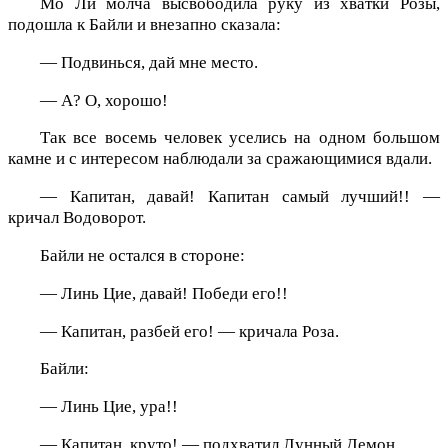
Мо Ли молча высвободила руку из хватки Розы,
подошла к Байли и внезапно сказала:
— Подвинься, дай мне место.
— А? О, хорошо!
Так все восемь человек уселись на одном большом
камне и с интересом наблюдали за сражающимися вдали.
— Капитан, давай! Капитан самый лучший!! —
кричал Водоворот.
Байли не остался в стороне:
— Линь Цие, давай! Победи его!!
— Капитан, разбей его! — кричала Роза.
Байли:
— Линь Цие, ура!!
— Капитан, круто! — подхватил Лунный Демон.