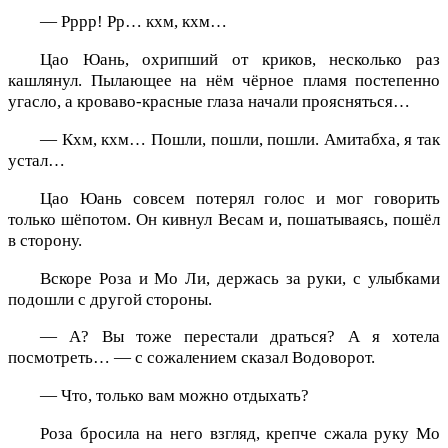
— Рррр! Рр… кхм, кхм…
Цао Юань, охрипший от криков, несколько раз
кашлянул. Пылающее на нём чёрное пламя постепенно
угасло, а кроваво-красные глаза начали проясняться…
— Кхм, кхм… Пошли, пошли, пошли. Амитабха, я так
устал…
Цао Юань совсем потерял голос и мог говорить
только шёпотом. Он кивнул Весам и, пошатываясь, пошёл
в сторону.
Вскоре Роза и Мо Ли, держась за руки, с улыбками
подошли с другой стороны.
— А? Вы тоже перестали драться? А я хотела
посмотреть… — с сожалением сказал Водоворот.
— Что, только вам можно отдыхать?
Роза бросила на него взгляд, крепче сжала руку Мо