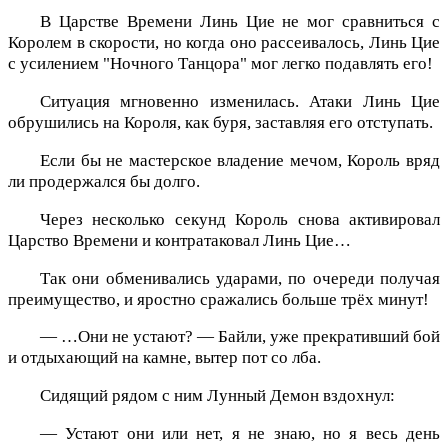
В Царстве Времени Линь Цие не мог сравниться с
Королем в скорости, но когда оно рассеивалось, Линь Цие
с усилением "Ночного Танцора" мог легко подавлять его!
Ситуация мгновенно изменилась. Атаки Линь Цие
обрушились на Короля, как буря, заставляя его отступать.
Если бы не мастерское владение мечом, Король вряд
ли продержался бы долго.
Через несколько секунд Король снова активировал
Царство Времени и контратаковал Линь Цие…
Так они обменивались ударами, по очереди получая
преимущество, и яростно сражались больше трёх минут!
— …Они не устают? — Байли, уже прекративший бой
и отдыхающий на камне, вытер пот со лба.
Сидящий рядом с ним Лунный Демон вздохнул:
— Устают они или нет, я не знаю, но я весь день