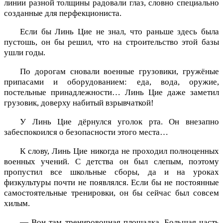
линии разной толщины радовали глаз, словно специально
созданные для перфекциониста.
Если бы Линь Цие не знал, что раньше здесь была
пустошь, он бы решил, что на строительство этой базы
ушли годы.
По дорогам сновали военные грузовики, гружёные
припасами и оборудованием: еда, вода, оружие,
постельные принадлежности… Линь Цие даже заметил
грузовик, доверху набитый взрывчаткой!
У Линь Цие дёрнулся уголок рта. Он внезапно
забеспокоился о безопасности этого места…
К слову, Линь Цие никогда не проходил полноценных
военных учений. С детства он был слепым, поэтому
пропустил все школьные сборы, да и на уроках
физкультуры почти не появлялся. Если бы не постоянные
самостоятельные тренировки, он бы сейчас был совсем
хилым.
— Вон там тренировочная площадка. Большая часть