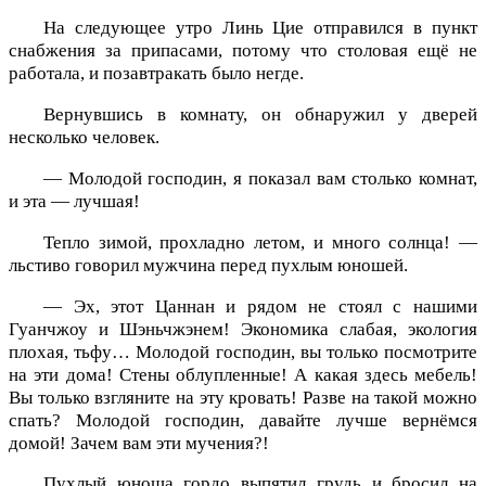
На следующее утро Линь Цие отправился в пункт
снабжения за припасами, потому что столовая ещё не
работала, и позавтракать было негде.
Вернувшись в комнату, он обнаружил у дверей
несколько человек.
— Молодой господин, я показал вам столько комнат,
и эта — лучшая!
Тепло зимой, прохладно летом, и много солнца! —
льстиво говорил мужчина перед пухлым юношей.
— Эх, этот Цаннан и рядом не стоял с нашими
Гуанчжоу и Шэньчжэнем! Экономика слабая, экология
плохая, тьфу… Молодой господин, вы только посмотрите
на эти дома! Стены облупленные! А какая здесь мебель!
Вы только взгляните на эту кровать! Разве на такой можно
спать? Молодой господин, давайте лучше вернёмся
домой! Зачем вам эти мучения?!
Пухлый юноша гордо выпятил грудь и бросил на