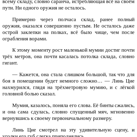
всему складу, словно саранча, истребляющая всё на своём
пути. Ни одного оружия не осталось.
Примерно через полчаса склад, ранее полный
оружия, оказался совершенно пустым. Не осталось даже
острой заклепки на полках, всё было чище, чем после
ограбления ворами.
К этому моменту рост маленькой мумии достиг почти
трёх метров, она почти касалась потолка склада, словно
гигант.
— Кажется, она стала слишком большой, так что для
боя в помещении будет немного сложно… — Линь Цие
нахмурился, глядя на трёхметровую мумию, и с лёгкой
головной болью сказал.
Мумия, казалось, поняла его слова. Её бинты сжались,
и она сама сдулась, словно спущенный мяч, мгновенно
вернувшись к своему первоначальному размеру.
Линь Цие смотрел на эту удивительную сцену, и
уголки его губ слегка приподнялись.