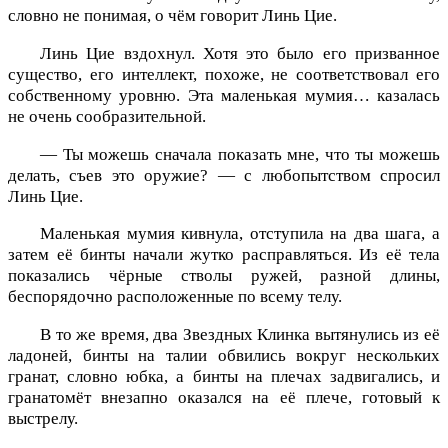
словно не понимая, о чём говорит Линь Цие.
Линь Цие вздохнул. Хотя это было его призванное
существо, его интеллект, похоже, не соответствовал его
собственному уровню. Эта маленькая мумия… казалась
не очень сообразительной.
— Ты можешь сначала показать мне, что ты можешь
делать, съев это оружие? — с любопытством спросил
Линь Цие.
Маленькая мумия кивнула, отступила на два шага, а
затем её бинты начали жутко расправляться. Из её тела
показались чёрные стволы ружей, разной длины,
беспорядочно расположенные по всему телу.
В то же время, два Звездных Клинка вытянулись из её
ладоней, бинты на талии обвились вокруг нескольких
гранат, словно юбка, а бинты на плечах задвигались, и
гранатомёт внезапно оказался на её плече, готовый к
выстрелу.