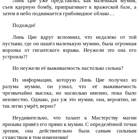
Линь Цие уже представлял, как маленькая мумия,
съев ядерную бомбу, припрыгивает к вражеской базе, а
затем в небо поднимается грибовидное облако…
Подожди!
Линь Цие вдруг вспомнил, что недалеко от той
пустыни, где он нашёл маленькую мумию, была огромная
воронка от гигантского взрыва. Неужели это она его
устроила?!
Но неужели её выживаемость настолько сильна?
Из информации, которую Линь Цие получил из
разума мумии, он узнал, что её выживаемость
чрезвычайно высока, но насколько именно, пока было
неизвестно. Однако, раз уж это мумия, она, вероятно, не
так легко умрёт, верно?
Неудивительно, что талант к Мастерству магии
призыва привёл его прямо к мумии. С определённой точки
зрения, она действительно была самым сильным
существом в том измерении!