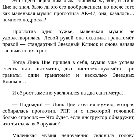
Эта сцена перед ним была слишком жуткой, и Линь
Цие не знал, было ли это его воображением, но после того
как маленькая мумия проглотила АК-47, она, казалось…
немного подросла?
Проглотив одно ружье, маленькая мумия не
удовлетворилась. Левой рукой она схватила гранатомёт,
правой — стандартный Звездный Клинок и снова начала
засовывать их в рот.
Когда Линь Цие пришёл в себя, мумия уже успела
съесть пять автоматов, два пистолета-пулемёта, три
гранаты, один гранатомёт и несколько Звездных
Клинков…
И её рост заметно увеличился на два сантиметра.
— Подожди! — Линь Цие схватил мумию, которая
собиралась проглотить РПГ, и с некоторой головной
болью спросил: — Что будет, если инструктор обнаружит,
что ты съела всё оружие?
Маленькая мумия недоумённо склонила голову,