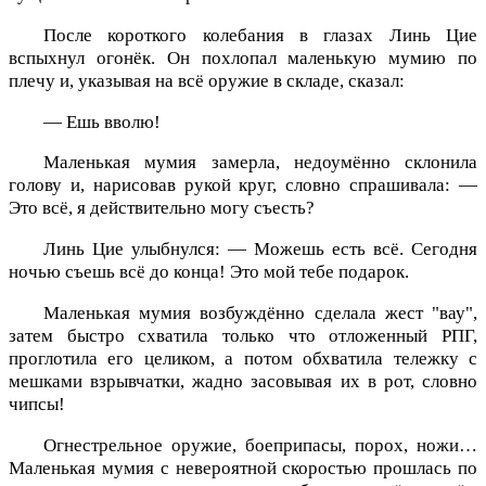
После короткого колебания в глазах Линь Цие
вспыхнул огонёк. Он похлопал маленькую мумию по
плечу и, указывая на всё оружие в складе, сказал:
— Ешь вволю!
Маленькая мумия замерла, недоумённо склонила
голову и, нарисовав рукой круг, словно спрашивала: —
Это всё, я действительно могу съесть?
Линь Цие улыбнулся: — Можешь есть всё. Сегодня
ночью съешь всё до конца! Это мой тебе подарок.
Маленькая мумия возбуждённо сделала жест "вау",
затем быстро схватила только что отложенный РПГ,
проглотила его целиком, а потом обхватила тележку с
мешками взрывчатки, жадно засовывая их в рот, словно
чипсы!
Огнестрельное оружие, боеприпасы, порох, ножи…
Маленькая мумия с невероятной скоростью прошлась по