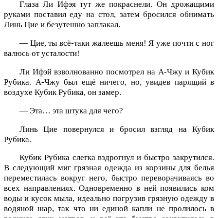
Глаза Ли Ифэя тут же покраснели. Он дрожащими
руками поставил еду на стол, затем бросился обнимать
Линь Цие и безутешно заплакал.
— Цие, ты всё-таки жалеешь меня! Я уже почти с ног
валюсь от усталости!
Ли Ифэй взволнованно посмотрел на А-Чжу и Кубик
Рубика. А-Чжу был ещё ничего, но, увидев парящий в
воздухе Кубик Рубика, он замер.
— Эта… эта штука для чего?
Линь Цие повернулся и бросил взгляд на Кубик
Рубика.
Кубик Рубика слегка вздрогнул и быстро закрутился.
В следующий миг грязная одежда из корзины для белья
переместилась вокруг него, быстро переворачиваясь во
всех направлениях. Одновременно в ней появились ком
воды и кусок мыла, идеально погрузив грязную одежду в
водяной шар, так что ни единой капли не пролилось в