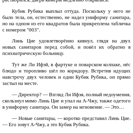
Кубик Рубика выплыл оттуда. Поскольку у него не
было тела, он, естественно, не надел униформу санитара,
но на одном из его квадратов была прикреплена табличка
с номером "003".
Линь Цие удовлетворённо кивнул, глядя на двух
новых санитаров перед собой, и повёл их обратно в
психиатрическую больницу.
Тут же Ли Ифэй, в фартуке и поварском колпаке, нёс
блюдо и торопливо шёл по коридору. Встретив идущих
навстречу двух человек и один Кубик Рубика, он прямо
застыл на месте.
— Директор? — Взгляд Ли Ифэя, полный недоумения,
скользнул мимо Линь Цие и упал на А-Чжу, также одетого
в униформу санитара. Он замер на мгновение. — Это…
— Новые санитары, — коротко представил Линь Цие.
— Его зовут А-Чжу, а это Кубик Рубика.