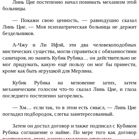
Линь Цие постепенно начал понимать механизм этой
больницы.
— Покажи свою ценность, — равнодушно сказал
Линь Цие. — Моя психиатрическая больница не держит
бездельников.
А-Чжу и Ли Ифэй, эти два человекоподобных
мистических существа, могли справиться с обязанностями
санитаров, но нанять Кубик Рубика… он действительно не
мог придумать, какую ещё пользу он мог бы принести,
кроме как быть игрушкой для Мерлина.
Кубик Рубика на мгновение затих, затем
механическим голосом что-то сказал Линь Цие, и глаза
последнего постепенно загорелись.
— Хм… если так, то в этом есть смысл, — Линь Цие
погладил подбородок, слегка заинтересованный.
Затем он достал договор и также подписал с Кубиком
Рубика соглашение о найме. По мере того как договор
растворился, дверь камеры медленно открылась.